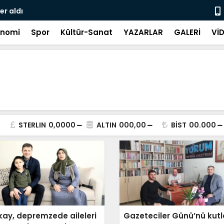
er aldı
Kent Lokan
onomi
Spor
Kültür-Sanat
YAZARLAR
GALERİ
Vİ
STERLIN
0,0000
ALTIN
000,00
BİST
00.000
kay, depremzede aileleri
Gazeteciler Günü’nü kutl