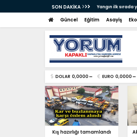
ler Dikkatli Olmalı
SON DAKİKA
Yangın ilk sırada y
Güncel
Eğitim
Asayiş
Ek
DOLAR
0,0000
EURO
0,0000
Kış hazırlığı tamamlandı
A