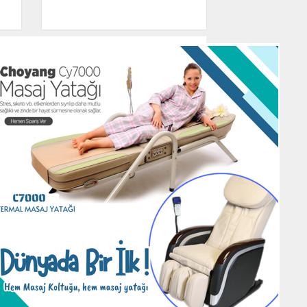
üncel