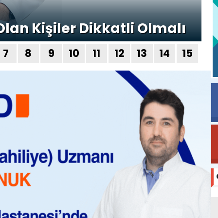
lan Kişiler Dikkatli Olmalı
7
8
9
10
11
12
13
14
15