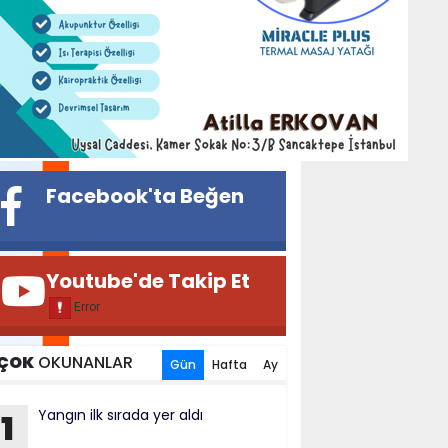
Yangın ilk sırada yer 
Facebook'ta Beğen
Youtube'de Takip Et
ÇOK
OKUNANLAR
Gün
Hafta
Ay
Yangın ilk sırada yer aldı
1