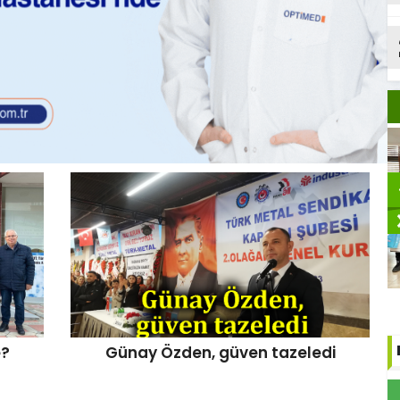
Sporcular ödüllendirildi
e?
Günay Özden, güven tazeledi