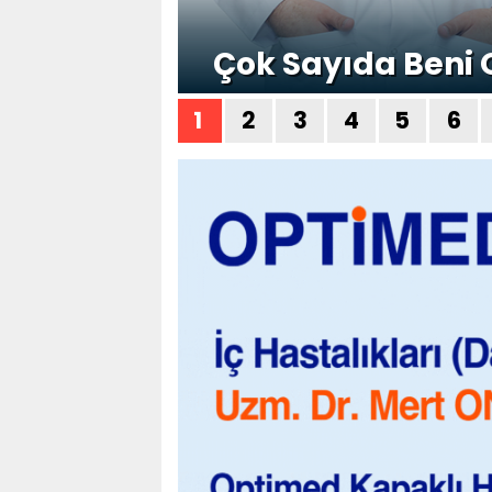
Çok Sayıda Beni O
1
2
3
4
5
6