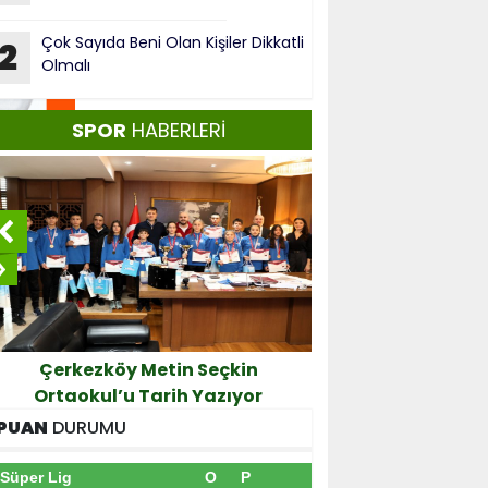
Çok Sayıda Beni Olan Kişiler Dikkatli
2
Olmalı
SPOR
HABERLERİ
Çerkezköy Metin Seçkin
Şampiyonlar öd
Ortaokul’u Tarih Yazıyor
PUAN
DURUMU
Süper Lig
O
P