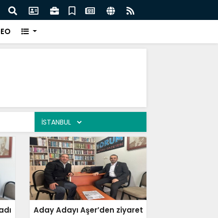
taları vatandaşın umudu oldu
Tekir
DEO
adı
Aday Adayı Aşer’den ziyaret