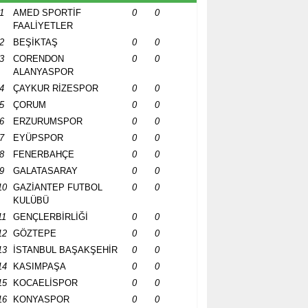
1
AMED SPORTİF
0
0
FAALİYETLER
2
BEŞİKTAŞ
0
0
3
CORENDON
0
0
ALANYASPOR
4
ÇAYKUR RİZESPOR
0
0
5
ÇORUM
0
0
6
ERZURUMSPOR
0
0
7
EYÜPSPOR
0
0
8
FENERBAHÇE
0
0
9
GALATASARAY
0
0
10
GAZİANTEP FUTBOL
0
0
KULÜBÜ
11
GENÇLERBİRLİĞİ
0
0
12
GÖZTEPE
0
0
13
İSTANBUL BAŞAKŞEHİR
0
0
14
KASIMPAŞA
0
0
15
KOCAELİSPOR
0
0
16
KONYASPOR
0
0