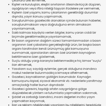
çıkarlara alet etmemek,
Kişileri ve kuruluşları, eleştiri sınırlarının ötesinde küçük düşüren,
aşağılayan veya iftira niteliği taşıyan ifadelere yer vermemek,
Kişilerin özel yaşamı, kamu çıkarlarının gerektirdiği durumlar
dışında, yayın konusu yapmamak,
Soruşturulması gazetecilik olanakları içinde bulunan haberler,
soruşturulmaksızın veya doğruluğuna emin olmaksızın
yayınlamamak,
Saklı kalması kaydıyla verilen bilgiler, kamu yararı ciddi bir
biçimde gerektirmedikçe yayınlamamak,
Bir basın organının dağıtım süreci tamamlanmadan o basın
organının özel çabalarla gerçekleştirdiği ürün, bir başka basın
organı tarafından kendi ürünüymüş gibi kamuoyuna
sunmamak, ajanslardan alınan özel ürünlerin kaynağının
belirtilmesine özen göstermek,
Suçlu olduğu yargı kararıyla belirlenmedikçe hiç kimse “suçlu”
ilan etmemek,
Yasaların suç saydığı eylemler, gerçek olduğuna inandırıcı
makul nedenler bulunmadıkça kimseye atfetmemek,
Gazeteci, kaynaklarının gizliliğini korumalıdır. Kaynağın
kamuoyunu kişisel, siyasal ekonomik vb. nedenlerle yanıltmayı
amaçladığı haller bunun dışındadır.
Gazeteci görevini, taşıdığı sıfatın saygınlığına gölge
düşürebilecek yöntem ve tutumlarla yapmaktan sakınmak,
Şiddet ve zorbalığı özendirici, insani değerleri incitici yayın
yapmaktan kaçınmak,
İlan ve reklam niteliğindeki yayınların bu niteliklerini, tereddüde