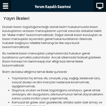
Yayın İlkeleri
Esasen basın özgürlüğüne bağlı olarak bizim hukukumuzda basın
kuruluşlarının ve basın mensuplarının uymak zorunda oldukları belirli
bir “ilkeler metni” bulunmamaktadır. Doğal olarak basın kuruluşları ve
basın mensupları açısından genel hukuk kurallarının ötesinde
hukuken bağlayıcı nitelikte herhangi bir ilke veya kural
bulunmamaktadır.
Bu nedenle basın mensupları çalışmalarında hukukun genel
kurallarına uymakla yükümlüdür. Ancak ülkemizde faaliyet gösteren
Basın Konseyi’nin benimseyip ilan ettiği bazı temel ilkeler
bulunmaktadır.
Bizim de kabul ettiğimiz temel ilkeler şunlardır:
Yayınlarda hiç kimse; ırkı, cinsiyeti, yaşı, sağlığı, bedensel özrü,
sosyal düzeyi ve dini inançları nedeniyle kınamamak,
aşağılamamak,
Düşünce, vicdan ve ifade özgürlüğünü sınırlayıcı; genel ahlak
anlayışını, din duygularını, aile kurumunun temel dayanaklarını
sarsıcı yada incitici yayın yapmamak,
Kamusal bir görev olan gazetecilik, ahlaka aykırı özel amaç ve