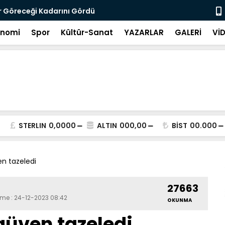
r Göreceği Kadarını Gördü
Hâlâ Değerl
onomi
Spor
Kültür-Sanat
YAZARLAR
GALERİ
Vİ
STERLIN
0,0000
ALTIN
000,00
BİST
00.000
n tazeledi
27663
eme : 24-12-2023 08:42
OKUNMA
üven tazeledi