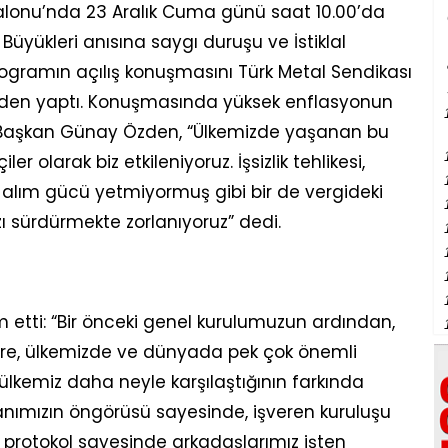
Salonu’nda 23 Aralık Cuma günü saat 10.00’da
 Büyükleri anısına saygı duruşu ve İstiklal
rogramın açılış konuşmasını Türk Metal Sendikası
zden yaptı. Konuşmasında yüksek enflasyonun
en Başkan Günay Özden, “Ülkemizde yaşanan bu
 olarak biz etkileniyoruz. İşsizlik tehlikesi,
n alım gücü yetmiyormuş gibi bir de vergideki
ı sürdürmekte zorlanıyoruz” dedi.
tti: “Bir önceki genel kurulumuzun ardından,
ere, ülkemizde ve dünyada pek çok önemli
lkemiz daha neyle karşılaştığının farkında
nımızın öngörüsü sayesinde, işveren kuruluşu
Bu protokol sayesinde arkadaşlarımız işten