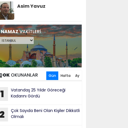
Asim Yavuz
NAMAZ
VAKİTLERİ
ÇOK
OKUNANLAR
Gün
Hafta
Ay
Vatandaş 25 Yıldır Göreceği
1
Kadarını Gördü
Çok Sayıda Beni Olan Kişiler Dikkatli
2
Olmalı