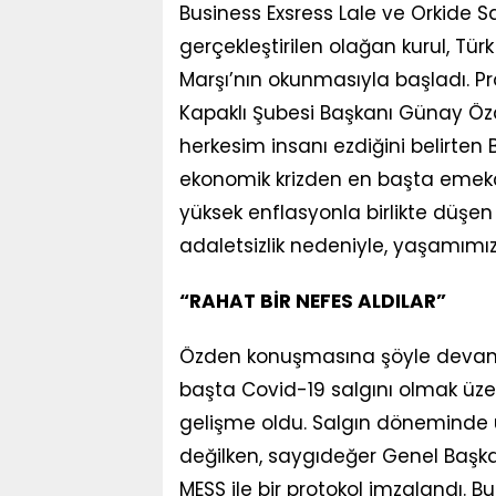
Business Exsress Lale ve Orkide 
gerçekleştirilen olağan kurul, Türk
Marşı’nın okunmasıyla başladı. P
Kapaklı Şubesi Başkanı Günay Ö
herkesim insanı ezdiğini belirt
ekonomik krizden en başta emekçiler
yüksek enflasyonla birlikte düşe
adaletsizlik nedeniyle, yaşamımız
“RAHAT BİR NEFES ALDILAR”
Özden konuşmasına şöyle devam e
başta Covid-19 salgını olmak üz
gelişme oldu. Salgın döneminde ü
değilken, saygıdeğer Genel Başka
MESS ile bir protokol imzalandı. 