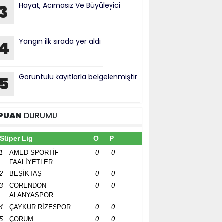
Hayat, Acımasız Ve Büyüleyici
3
Yangın ilk sırada yer aldı
4
Görüntülü kayıtlarla belgelenmiştir
5
PUAN
DURUMU
Süper Lig
O
P
1
AMED SPORTİF
0
0
FAALİYETLER
2
BEŞİKTAŞ
0
0
3
CORENDON
0
0
ALANYASPOR
4
ÇAYKUR RİZESPOR
0
0
5
ÇORUM
0
0