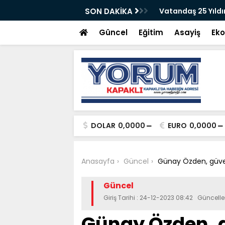
gelenmiştir
SON DAKİKA
Vatandaş 25 Yıldı
Güncel
Eğitim
Asayiş
Ek
DOLAR
0,0000
EURO
0,0000
Anasayfa
Güncel
Günay Özden, güve
Güncel
Giriş Tarihi : 24-12-2023 08:42 Güncell
Günay Özden, g