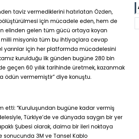
en taviz vermediklerini hatırlatan Özden,
bölüştürülmesi için mücadele eden, hem de
an elinden gelen tüm gücü ortaya koyan
i milli misyonla tüm bu ihtiyaçlara cevap
l yarınlar için her platformda mücadelesini
ikamız kurulduğu ilk günden bugüne 280 bin
e geçen 60 yıllık tarihinde üretmek, kazanmak
la ödün vermemiştir” diye konuştu.
 etti: “Kuruluşundan bugüne kadar vermiş
lesiyle, Türkiye’de ve dünyada saygın bir yer
aklı Şubesi olarak, daima bir ileri noktaya
le sonucunda 3M ve Tansel Kablo