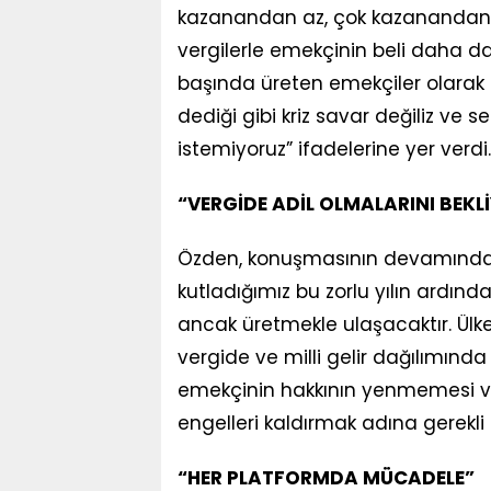
kazanandan az, çok kazanandan ço
vergilerle emekçinin beli daha da
başında üreten emekçiler olarak 
dediği gibi
kriz savar değiliz
ve se
istemiyoruz” ifadelerine yer verdi.
“VERGİDE ADİL OLMALARINI BEKL
Özden, konuşmasının devamında şu
kutladığımız bu zorlu yılın ardın
ancak üretmekle ulaşacaktır. Ülk
vergide ve milli gelir dağılımın
emekçinin hakkının yenmemesi v
engelleri kaldırmak adına gerekl
“HER PLATFORMDA MÜCADELE”