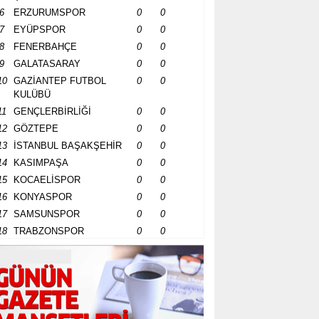
6
ERZURUMSPOR
0
0
7
EYÜPSPOR
0
0
8
FENERBAHÇE
0
0
9
GALATASARAY
0
0
10
GAZİANTEP FUTBOL
0
0
KULÜBÜ
11
GENÇLERBİRLİĞİ
0
0
12
GÖZTEPE
0
0
13
İSTANBUL BAŞAKŞEHİR
0
0
14
KASIMPAŞA
0
0
15
KOCAELİSPOR
0
0
16
KONYASPOR
0
0
17
SAMSUNSPOR
0
0
18
TRABZONSPOR
0
0