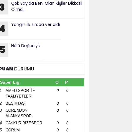
Çok Sayıda Beni Olan Kişiler Dikkatli
3
Olmalı
Yangın ilk sırada yer aldı
4
Hâlâ Değerliyiz.
5
PUAN
DURUMU
Süper Lig
O
P
1
AMED SPORTİF
0
0
FAALİYETLER
2
BEŞİKTAŞ
0
0
3
CORENDON
0
0
ALANYASPOR
4
ÇAYKUR RİZESPOR
0
0
5
ÇORUM
0
0