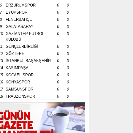
6
ERZURUMSPOR
0
0
7
EYÜPSPOR
0
0
8
FENERBAHÇE
0
0
9
GALATASARAY
0
0
10
GAZİANTEP FUTBOL
0
0
KULÜBÜ
11
GENÇLERBİRLİĞİ
0
0
12
GÖZTEPE
0
0
13
İSTANBUL BAŞAKŞEHİR
0
0
14
KASIMPAŞA
0
0
15
KOCAELİSPOR
0
0
16
KONYASPOR
0
0
17
SAMSUNSPOR
0
0
18
TRABZONSPOR
0
0