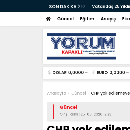
gelenmiştir
SON DAKİKA
Vatandaş 25 Yıldı
Güncel
Eğitim
Asayiş
Ek
DOLAR
0,0000
EURO
0,0000
Anasayfa
Güncel
CHP yok edilemeye
Güncel
Giriş Tarihi : 25-06-2026 12:23
CHP yok edile