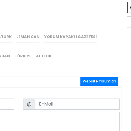
ATÜRK
LEMAN CAN
YORUM KAPAKLI GAZETESI
RBAN
TÜRKIYE
ALTI OK
Website Yorumları
Email
@