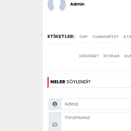
Admin
ETİKETLER:
CHP
CUMHURIYET
AT
HÜKÜMET
IKTIDAR
KU
NELER
SÖYLENDİ?
Name
Comment