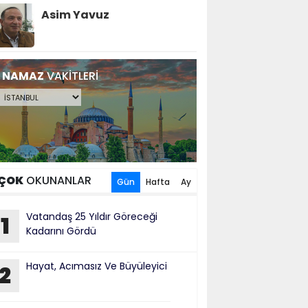
Asim Yavuz
NAMAZ
VAKİTLERİ
ÇOK
OKUNANLAR
Gün
Hafta
Ay
Vatandaş 25 Yıldır Göreceği
1
Kadarını Gördü
Hayat, Acımasız Ve Büyüleyici
2