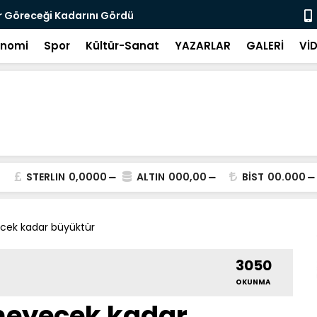
r Göreceği Kadarını Gördü
Hâlâ Değerl
onomi
Spor
Kültür-Sanat
YAZARLAR
GALERİ
Vİ
STERLIN
0,0000
ALTIN
000,00
BİST
00.000
cek kadar büyüktür
3050
OKUNMA
meyecek kadar