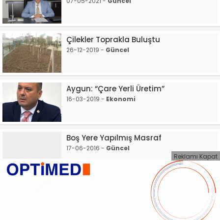
07-05-2021 -
Güncel
Çilekler Toprakla Buluştu
26-12-2019 -
Güncel
Aygun: “Çare Yerli Üretim”
16-03-2019 -
Ekonomi
Boş Yere Yapılmış Masraf
17-06-2016 -
Güncel
Reklamı Kapat
Köprülü, meyve ve sebze fiyatlarını
meclise taşıdı
17-02-2016 -
Güncel