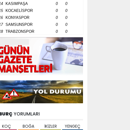
14
KASIMPAŞA
0
0
15
KOCAELİSPOR
0
0
16
KONYASPOR
0
0
17
SAMSUNSPOR
0
0
18
TRABZONSPOR
0
0
BURÇ
YORUMLARI
KOÇ
BOĞA
İKİZLER
YENGEÇ