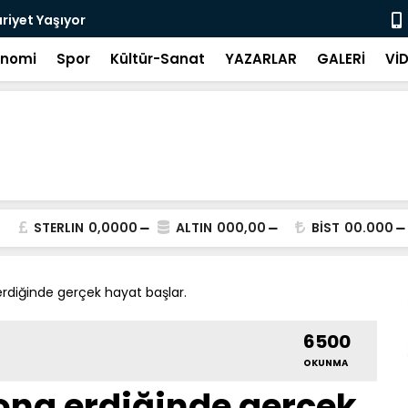
riyet Yaşıyor
Görüntülü k
onomi
Spor
Kültür-Sanat
YAZARLAR
GALERİ
Vİ
STERLIN
0,0000
ALTIN
000,00
BİST
00.000
erdiğinde gerçek hayat başlar.
6500
OKUNMA
sona erdiğinde gerçek