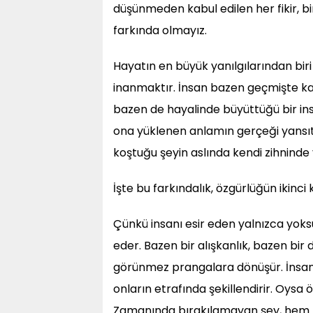
düşünmeden kabul edilen her fikir, bi
farkında olmayız.
Hayatın en büyük yanılgılarından bi
inanmaktır. İnsan bazen geçmişte ka
bazen de hayalinde büyüttüğü bir in
ona yüklenen anlamın gerçeği yansıtm
koştuğu şeyin aslında kendi zihninde 
İşte bu farkındalık, özgürlüğün ikinci
Çünkü insanı esir eden yalnızca yoksun
eder. Bazen bir alışkanlık, bazen bir d
görünmez prangalara dönüşür. İnsan
onların etrafında şekillendirir. Oysa
Zamanında bırakılamayan şey, hem b