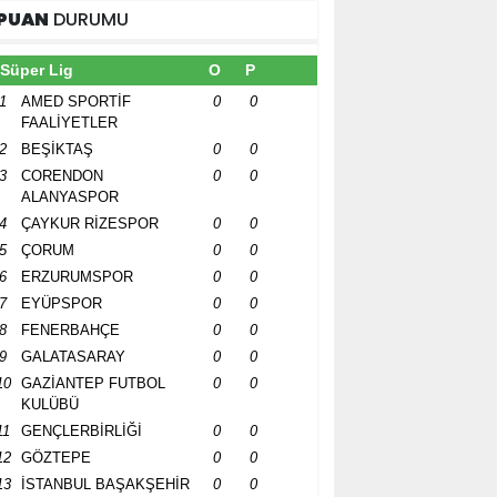
PUAN
DURUMU
Süper Lig
O
P
1
AMED SPORTİF
0
0
FAALİYETLER
2
BEŞİKTAŞ
0
0
3
CORENDON
0
0
ALANYASPOR
4
ÇAYKUR RİZESPOR
0
0
5
ÇORUM
0
0
6
ERZURUMSPOR
0
0
7
EYÜPSPOR
0
0
8
FENERBAHÇE
0
0
9
GALATASARAY
0
0
10
GAZİANTEP FUTBOL
0
0
KULÜBÜ
11
GENÇLERBİRLİĞİ
0
0
12
GÖZTEPE
0
0
13
İSTANBUL BAŞAKŞEHİR
0
0