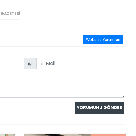
 GAZETESI
Website Yorumları
Email
@