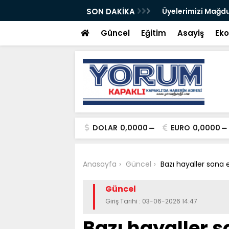
Fondan Şeker
SON DAKİKA
Üyelerimizi Mağdu
Güncel
Eğitim
Asayiş
Ek
DOLAR
0,0000
EURO
0,0000
Anasayfa
Güncel
Bazı hayaller sona 
Güncel
Giriş Tarihi : 03-06-2026 14:47
Bazı hayaller 