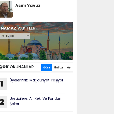
Asim Yavuz
NAMAZ
VAKİTLERİ
ÇOK
OKUNANLAR
Gün
Hafta
Ay
Üyelerimizi Mağduriyet Yaşıyor
1
Üreticilere, Arı Keki Ve Fondan
2
Şeker