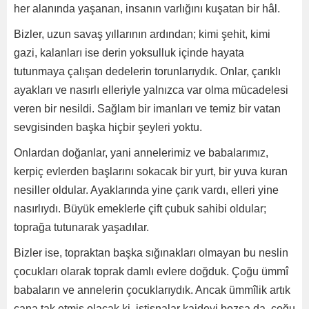
her alanında yaşanan, insanın varlığını kuşatan bir hâl.
Bizler, uzun savaş yıllarının ardından; kimi şehit, kimi
gazi, kalanları ise derin yoksulluk içinde hayata
tutunmaya çalışan dedelerin torunlarıydık. Onlar, çarıklı
ayakları ve nasırlı elleriyle yalnızca var olma mücadelesi
veren bir nesildi. Sağlam bir imanları ve temiz bir vatan
sevgisinden başka hiçbir şeyleri yoktu.
Onlardan doğanlar, yani annelerimiz ve babalarımız,
kerpiç evlerden başlarını sokacak bir yurt, bir yuva kuran
nesiller oldular. Ayaklarında yine çarık vardı, elleri yine
nasırlıydı. Büyük emeklerle çift çubuk sahibi oldular;
toprağa tutunarak yaşadılar.
Bizler ise, topraktan başka sığınakları olmayan bu neslin
çocukları olarak toprak damlı evlere doğduk. Çoğu ümmî
babaların ve annelerin çocuklarıydık. Ancak ümmîlik artık
cana tak etmiş olacak ki, istisnalar kaideyi bozsa da, çoğu