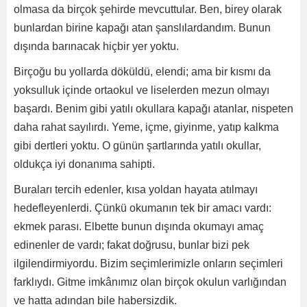
olmasa da birçok şehirde mevcuttular. Ben, birey olarak
bunlardan birine kapağı atan şanslılardandım. Bunun
dışında barınacak hiçbir yer yoktu.
Birçoğu bu yollarda döküldü, elendi; ama bir kısmı da
yoksulluk içinde ortaokul ve liselerden mezun olmayı
başardı. Benim gibi yatılı okullara kapağı atanlar, nispeten
daha rahat sayılırdı. Yeme, içme, giyinme, yatıp kalkma
gibi dertleri yoktu. O günün şartlarında yatılı okullar,
oldukça iyi donanıma sahipti.
Buraları tercih edenler, kısa yoldan hayata atılmayı
hedefleyenlerdi. Çünkü okumanın tek bir amacı vardı:
ekmek parası. Elbette bunun dışında okumayı amaç
edinenler de vardı; fakat doğrusu, bunlar bizi pek
ilgilendirmiyordu. Bizim seçimlerimizle onların seçimleri
farklıydı. Gitme imkânımız olan birçok okulun varlığından
ve hatta adından bile habersizdik.