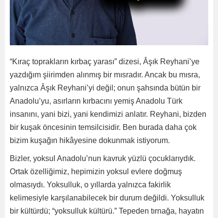
“Kıraç toprakların kırbaç yarası” dizesi, Âşık Reyhani’ye
yazdığım şiirimden alınmış bir mısradır. Ancak bu mısra,
yalnızca Âşık Reyhani’yi değil; onun şahsında bütün bir
Anadolu’yu, asırların kırbacını yemiş Anadolu Türk
insanını, yani bizi, yani kendimizi anlatır. Reyhani, bizden
bir kuşak öncesinin temsilcisidir. Ben burada daha çok
bizim kuşağın hikâyesine dokunmak istiyorum.
Bizler, yoksul Anadolu’nun kavruk yüzlü çocuklarıydık.
Ortak özelliğimiz, hepimizin yoksul evlere doğmuş
olmasıydı. Yoksulluk, o yıllarda yalnızca fakirlik
kelimesiyle karşılanabilecek bir durum değildi. Yoksulluk
bir kültürdü; “yoksulluk kültürü.” Tepeden tırnağa, hayatın