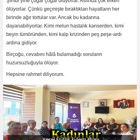
Şimdi yine çoğar çoğar ölüyorlar. Aslında çok erken
ölüyorlar. Çünkü geçmişte bıraktıkları hayatların her
birinde ağır tortular var. Ancak bu kadarına
dayanabiliyorlar. Kimi melun hastalık kanserden, kimi
beyin tümöründen, kimi kalp krizinden peş peşe-ardı
ardına gidiyor.
Birçoğu, cevabını hâlâ bulamadığı soruların
huzursuzluğuyla ölüyor.
Hepsine rahmet diliyorum.
Yerel Eşitlik Eylem Planı