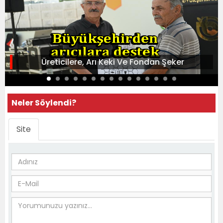
Üreticilere, Arı Keki Ve Fondan Şeker
Neler Söylendi?
Site