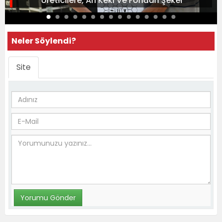
Üreticilere, Arı Keki Ve Fondan Şeker
Neler Söylendi?
Site