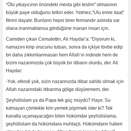
“Ölü yıkayıcının önündeki mevta gibi teslim” olmasının
büyük paye olduğunu telkin eder. Yetmez,“Ulu emre itaat”
fikrini dayatır. Bunların hepsi birer fermandır aslında var
olana inanmaktansa gördüğüne inanan insan için.
Camiden çıkan Cemalettin, Ali Haydar'a: “Diyorum ki,
namazını kılıp orucunu tutsan, sonra da içkiye tövbe edip
bir daha zıkkımlanmasan hem Allah’ın indinde hem de
bizim nazarımızda çok büyük bir itibarın olurdu, der. Ali
Haydar:
-Yok, efendi yok, sizin nazarınızda itibar sahibi olmak için
Allah nazarındaki itibarıma gölge düşüremem, der.
Şeyhülislam ya da Papa tek güç müydü? Hayır. Su
tutmayan çömlekte kim yemek pişirmek ister ki? Tek
kanatla uçamayacağını bilen hükümdar şeyhülislama,
şeyhülislam da hükümdara muhtaçtı. Hükümdarın haberi