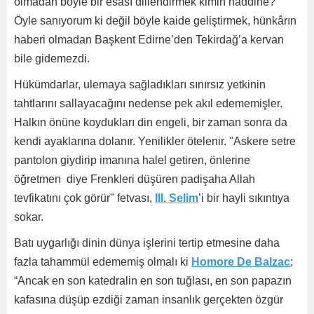
olmadan böyle bir esası dillendirmek kimin haddine?
Öyle sanıyorum ki değil böyle kaide geliştirmek, hünkârın
haberi olmadan Başkent Edirne’den Tekirdağ’a kervan
bile gidemezdi.
Hükümdarlar, ulemaya sağladıkları sınırsız yetkinin
tahtlarını sallayacağını nedense pek akıl edememişler.
Halkın önüne koydukları din engeli, bir zaman sonra da
kendi ayaklarına dolanır. Yenilikler ötelenir. "Askere setre
pantolon giydirip imanına halel getiren, önlerine
öğretmen diye Frenkleri düşüren padişaha Allah
tevfikatını çok görür" fetvası,
III. Selim
’i bir hayli sıkıntıya
sokar.
Batı uygarlığı dinin dünya işlerini tertip etmesine daha
fazla tahammül edememiş olmalı ki
Homore De Balzac
;
“Ancak en son katedralin en son tuğlası, en son papazın
kafasına düşüp ezdiği zaman insanlık gerçekten özgür