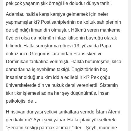
pek çok yaşanmışlık örneği ile doludur dünya tarihi.
Adamlar, halkla karşı karşıya gelmemek için neler
yapmamışlar ki? Post sahiplerinin de koltuk sahiplerinin
de sığındığı liman din olmuştur. Hükmü veren mahkeme
üyeleri olsa da hükmün infazı kilisenin buyruğu olarak
bilinirdi. Hatta soruşturma görevi 13. yüzyılda Papa
dokuzuncu Gregorius tarafından Fransisken ve
Dominikan tarikatına verilmişti. Halkla bütünleşme, kılcal
damarlarına işleyebilme taktiği. Engizitörlerin boş
insanlar olduğunu kim iddia edilebilir ki? Pek çoğu
üniversitelerde din ve hukuk dersi verenlerdi. Sistemin
tıkır tıkır işlemesi adına her şey düşünülmüş. İnsan
psikolojisi de…
Hıristiyan dünyası yetkiyi tarikatlara verirde İslam Âlemi
geri kalır mı? Aynı şeyi yapar. Hatta çıtayı yükselterek.
“Şeriatın kestiği parmak acımaz.” der. Şeyh, müridine