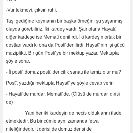
-Vur tekmeyi, çıksın ruhi.
Taşı gediğine koymanın bir başka örneğini şu yaşanmış
olayda görebiliriz. İki kardeş vardı. Şair olana Hayatî,
diğer kardeşe ise Mematî denilirdi. İki kardeşin ortak bir
dostları vardı ki ona da Postî denilirdi. Hayatî’nin işi gücü
muziplikti. Bir gün Postî’ye bir mektup yazar. Mektupta
şöyle sorar.
- İt postî, domuz postî, dericilik sanatı ile temiz olur mu?
Postî, yazdığı mektupta Hayatî’ye şöyle cevap verir:
- Hayatî de murdar, Mematî de. (Ölüsü de murdar, dirisi
de)
Yani her iki kardeşin de necis olduklarını ifade
etmektedir. Bu bir cümle aynı zamanda fetva
niteliğindedir. İt derisi de domuz derisi de