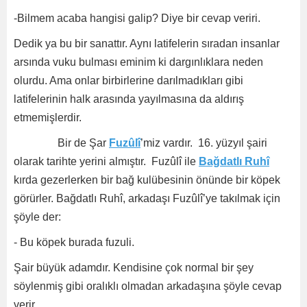
-Bilmem acaba hangisi galip? Diye bir cevap veriri.
Dedik ya bu bir sanattır. Aynı latifelerin sıradan insanlar
arsında vuku bulması eminim ki dargınlıklara neden
olurdu. Ama onlar birbirlerine darılmadıkları gibi
latifelerinin halk arasında yayılmasına da aldırış
etmemişlerdir.
Bir de Şar
Fuzûlî
’miz vardır. 16. yüzyıl şairi
olarak tarihte yerini almıştır. Fuzûlî ile
Bağdatlı Ruhî
kırda gezerlerken bir bağ kulübesinin önünde bir köpek
görürler. Bağdatlı Ruhî, arkadaşı Fuzûlî’ye takılmak için
şöyle der:
- Bu köpek burada fuzuli.
Şair büyük adamdır. Kendisine çok normal bir şey
söylenmiş gibi oralıklı olmadan arkadaşına şöyle cevap
verir.