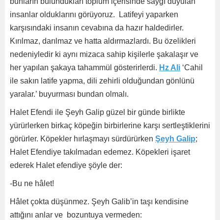
bunların bulundukları toplum içerisinde saygı duyulan
insanlar olduklarını görüyoruz. Latifeyi yaparken
karşısındaki insanın cevabına da hazır haldedirler.
Kırılmaz, darılmaz ve hatta aldırmazlardı. Bu özelikleri
nedeniyledir ki aynı mizaca sahip kişilerle şakalaşır ve
her yapılan şakaya tahammül gösterirlerdi.
Hz Ali
‘Cahil
ile sakın latife yapma, dili zehirli olduğundan gönlünü
yaralar.’ buyurması bundan olmalı.
Halet Efendi ile Şeyh Galip güzel bir günde birlikte
yürürlerken birkaç köpeğin birbirlerine karşı sertleştiklerini
görürler. Köpekler hırlaşmayı sürdürürken
Şeyh Galip
;
Halet Efendiye takılmadan edemez. Köpekleri işaret
ederek Halet efendiye şöyle der:
-Bu ne hâlet!
Hâlet çokta düşünmez. Şeyh Galib’in taşı kendisine
attığını anlar ve bozuntuya vermeden: