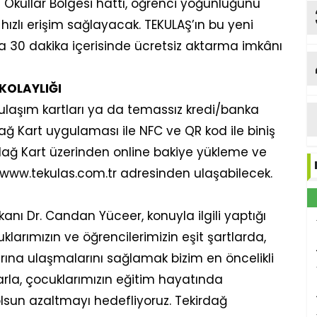
kullar Bölgesi hattı, öğrenci yoğunluğunu
hızlı erişim sağlayacak. TEKULAŞ’ın bu yeni
na 30 dakika içerisinde ücretsiz aktarma imkânı
KOLAYLIĞI
ulaşım kartları ya da temassız kredi/banka
rdağ Kart uygulaması ile NFC ve QR kod ile biniş
rdağ Kart üzerinden online bakiye yükleme ve
re www.tekulas.com.tr adresinden ulaşabilecek.
anı Dr. Candan Yüceer, konuyla ilgili yaptığı
larımızın ve öğrencilerimizin eşit şartlarda,
larına ulaşmalarını sağlamak bizim en öncelikli
larla, çocuklarımızın eğitim hayatında
e olsun azaltmayı hedefliyoruz. Tekirdağ