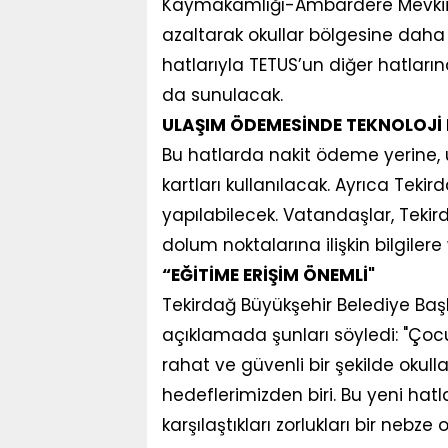
Kaymakamlığı-Ambardere Mevkii O
azaltarak okullar bölgesine daha 
hatlarıyla TETUS’un diğer hatları
da sunulacak.
ULAŞIM ÖDEMESİNDE TEKNOLOJİ 
Bu hatlarda nakit ödeme yerine, 
kartları kullanılacak. Ayrıca Teki
yapılabilecek. Vatandaşlar, Teki
dolum noktalarına ilişkin bilgile
“EĞİTİME ERİŞİM ÖNEMLİ"
Tekirdağ Büyükşehir Belediye Başk
açıklamada şunları söyledi: "Çocuk
rahat ve güvenli bir şekilde okul
hedeflerimizden biri. Bu yeni hat
karşılaştıkları zorlukları bir nebz