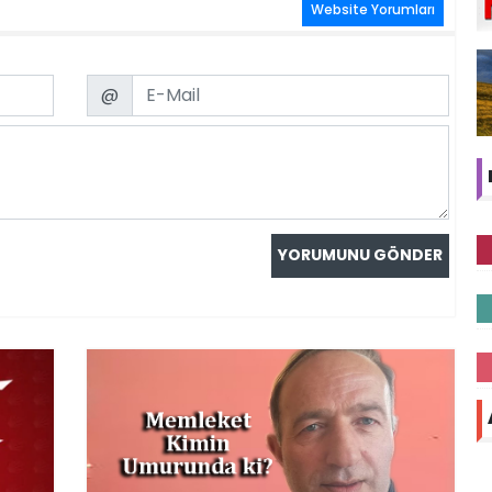
Website Yorumları
Email
@