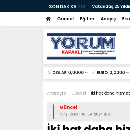
gelenmiştir
SON DAKİKA
Vatandaş 25 Yıldı
Güncel
Eğitim
Asayiş
Ek
DOLAR
0,0000
EURO
0,0000
Anasayfa
Güncel
İki hat daha hizmet
Güncel
Giriş Tarihi : 06-09-2024 11:55
İki hat daha hi