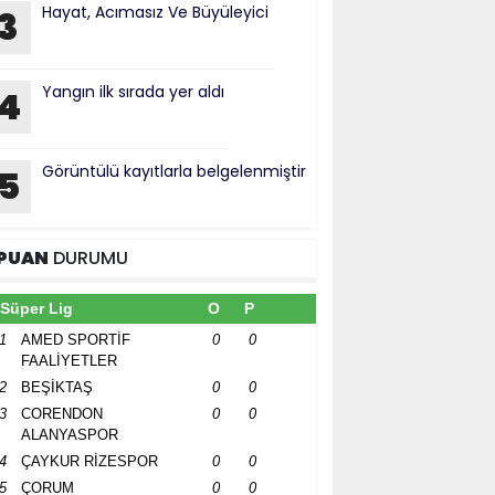
Hayat, Acımasız Ve Büyüleyici
3
Yangın ilk sırada yer aldı
4
Görüntülü kayıtlarla belgelenmiştir
5
PUAN
DURUMU
Süper Lig
O
P
1
AMED SPORTİF
0
0
FAALİYETLER
2
BEŞİKTAŞ
0
0
3
CORENDON
0
0
ALANYASPOR
4
ÇAYKUR RİZESPOR
0
0
5
ÇORUM
0
0