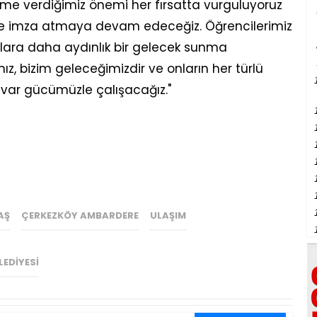
time verdiğimiz önemi her fırsatta vurguluyoruz
ye imza atmaya devam edeceğiz. Öğrencilerimiz
onlara daha aydınlık bir gelecek sunma
ız, bizim geleceğimizdir ve onların her türlü
 var gücümüzle çalışacağız."
AŞ
ÇERKEZKÖY AMBARDERE
ULAŞIM
LEDIYESI