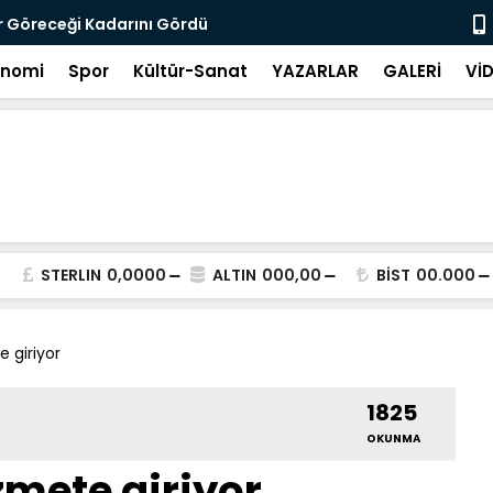
r Göreceği Kadarını Gördü
Hâlâ Değerl
onomi
Spor
Kültür-Sanat
YAZARLAR
GALERİ
Vİ
STERLIN
0,0000
ALTIN
000,00
BİST
00.000
e giriyor
1825
OKUNMA
zmete giriyor