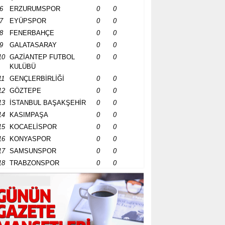
6
ERZURUMSPOR
0
0
7
EYÜPSPOR
0
0
8
FENERBAHÇE
0
0
9
GALATASARAY
0
0
10
GAZİANTEP FUTBOL
0
0
KULÜBÜ
11
GENÇLERBİRLİĞİ
0
0
12
GÖZTEPE
0
0
13
İSTANBUL BAŞAKŞEHİR
0
0
14
KASIMPAŞA
0
0
15
KOCAELİSPOR
0
0
16
KONYASPOR
0
0
17
SAMSUNSPOR
0
0
18
TRABZONSPOR
0
0