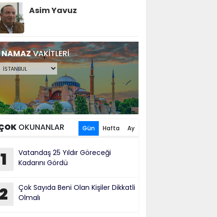
Asim Yavuz
NAMAZ
VAKİTLERİ
ÇOK
OKUNANLAR
Gün
Hafta
Ay
Vatandaş 25 Yıldır Göreceği
1
Kadarını Gördü
Çok Sayıda Beni Olan Kişiler Dikkatli
2
Olmalı