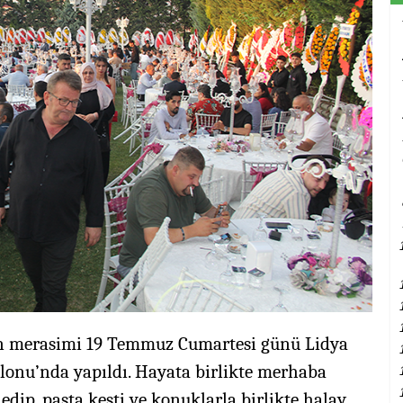
ün merasimi 19 Temmuz Cumartesi günü Lidya
onu’nda yapıldı. Hayata birlikte merhaba
s edip, pasta kesti ve konuklarla birlikte halay