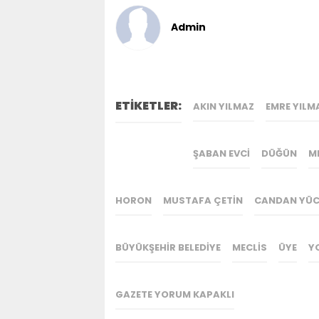
Admin
ETİKETLER:
AKIN YILMAZ
EMRE YILM
ŞABAN EVCI
DÜĞÜN
M
HORON
MUSTAFA ÇETIN
CANDAN YÜC
BÜYÜKŞEHIR BELEDIYE
MECLIS
ÜYE
Y
GAZETE YORUM KAPAKLI