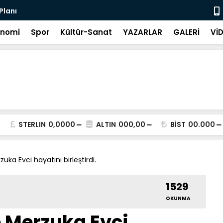
 Planı
20 Saniye 
onomi
Spor
Kültür-Sanat
YAZARLAR
GALERİ
Vİ
STERLIN
0,0000
ALTIN
000,00
BİST
00.000
uka Evci hayatını birleştirdi.
1529
OKUNMA
e Merzuka Evci