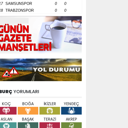
17
SAMSUNSPOR
0
0
18
TRABZONSPOR
0
0
BURÇ
YORUMLARI
KOÇ
BOĞA
İKİZLER
YENGEÇ
ASLAN
BAŞAK
TERAZİ
AKREP