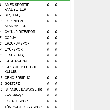
1
AMED SPORTİF
0
0
FAALİYETLER
2
BEŞİKTAŞ
0
0
3
CORENDON
0
0
ALANYASPOR
4
ÇAYKUR RİZESPOR
0
0
5
ÇORUM
0
0
6
ERZURUMSPOR
0
0
7
EYÜPSPOR
0
0
8
FENERBAHÇE
0
0
9
GALATASARAY
0
0
10
GAZİANTEP FUTBOL
0
0
KULÜBÜ
11
GENÇLERBİRLİĞİ
0
0
12
GÖZTEPE
0
0
13
İSTANBUL BAŞAKŞEHİR
0
0
14
KASIMPAŞA
0
0
15
KOCAELİSPOR
0
0
16
TÜMOSAN KONYASPOR
0
0