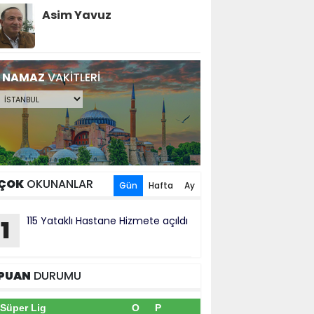
Asim Yavuz
NAMAZ
VAKİTLERİ
ÇOK
OKUNANLAR
Gün
Hafta
Ay
115 Yataklı Hastane Hizmete açıldı
1
PUAN
DURUMU
Süper Lig
O
P