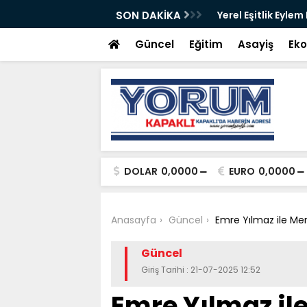
ete açıldı
SON DAKİKA
Yerel Eşitlik Eylem
Güncel
Eğitim
Asayiş
Ek
DOLAR
0,0000
EURO
0,0000
Anasayfa
Güncel
Emre Yılmaz ile Merz
Güncel
Giriş Tarihi : 21-07-2025 12:52
Emre Yılmaz il