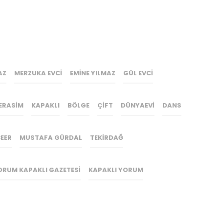
AZ
MERZUKA EVCI
EMINE YILMAZ
GÜL EVCI
ERASIM
KAPAKLI
BÖLGE
ÇIFT
DÜNYAEVI
DANS
EER
MUSTAFA GÜRDAL
TEKIRDAĞ
ORUM KAPAKLI GAZETESI
KAPAKLI YORUM