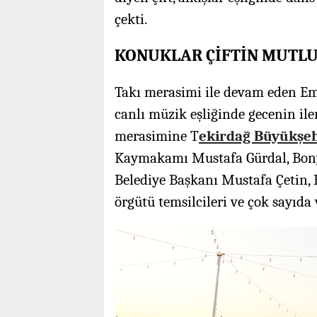
çekti.
KONUKLAR ÇİFTİN MUTL
Takı merasimi ile devam eden E
canlı müzik eşliğinde gecenin il
merasimine T
ekirdağ Büyükşeh
Kaymakamı Mustafa Gürdal, Bony
Belediye Başkanı Mustafa Çetin, Be
örgütü temsilcileri ve çok sayıda 