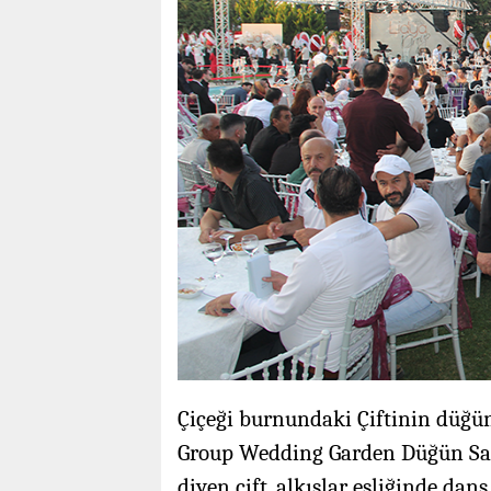
Çiçeği burnundaki Çiftinin düğ
Group Wedding Garden Düğün Sal
diyen çift, alkışlar eşliğinde dan