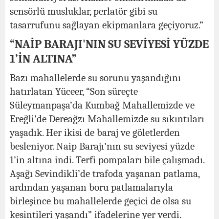
sensörlü musluklar, perlatör gibi su
tasarrufunu sağlayan ekipmanlara geçiyoruz.”
“NAİP BARAJI'NIN SU SEVİYESİ YÜZDE
1’İN ALTINA”
Bazı mahallelerde su sorunu yaşandığını
hatırlatan Yüceer, “Son süreçte
Süleymanpaşa’da Kumbağ Mahallemizde ve
Ereğli’de Dereağzı Mahallemizde su sıkıntıları
yaşadık. Her ikisi de baraj ve göletlerden
besleniyor. Naip Barajı'nın su seviyesi yüzde
1’in altına indi. Terfi pompaları bile çalışmadı.
Aşağı Sevindikli’de trafoda yaşanan patlama,
ardından yaşanan boru patlamalarıyla
birleşince bu mahallelerde geçici de olsa su
kesintileri yaşandı” ifadelerine yer verdi.