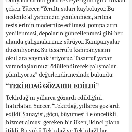
Dünyada su döngüsü sekteye uğradığına dikkat
çeken Yüceer, “Yeraltı suları kayboluyor. Bu
nedenle altyapımızın yenilenmesi, arıtma
tesislerinin modernize edilmesi, pompaların
yenilenmesi, depoların güncellenmesi gibi her
alanda çalışmalarımız sürüyor. Kampanyalar
düzenliyoruz. Su tasarrufu kampanyasını
okullara yaymak istiyoruz. Tasarruf yapan
vatandaşlarımızı ödüllendirecek çalışmalar
planlıyoruz” değerlendirmesinde bulundu.
“TEKİRDAĞ GÖZARDI EDİLDİ”
Tekirdağ’ın yıllarca gözardı edildiğini
hatırlatan Yüceer, “Tekirdağ, yıllarca göz ardı
edildi. Sanayisi, göçü, büyümesi ile öncelikli
hizmet alması gereken bir ilken, ikinci plana
itildi. Bu yükü Tekirdağ ve Tekirdağlılar