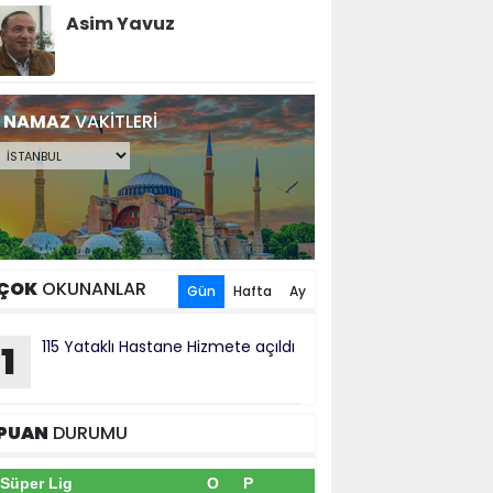
Asim Yavuz
NAMAZ
VAKİTLERİ
ÇOK
OKUNANLAR
Gün
Hafta
Ay
115 Yataklı Hastane Hizmete açıldı
1
PUAN
DURUMU
Süper Lig
O
P