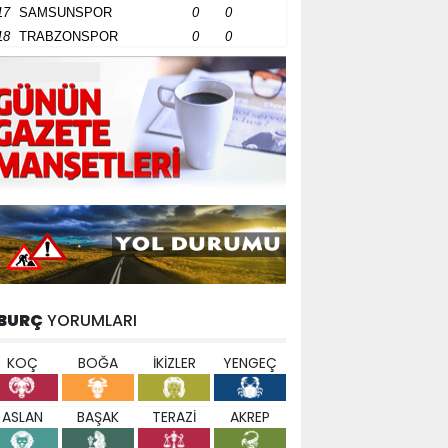
17
SAMSUNSPOR
0
0
18
TRABZONSPOR
0
0
BURÇ
YORUMLARI
KOÇ
BOĞA
İKİZLER
YENGEÇ
ASLAN
BAŞAK
TERAZİ
AKREP