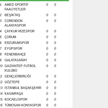
1
AMED SPORTİF
0
0
FAALİYETLER
2
BEŞİKTAŞ
0
0
3
CORENDON
0
0
ALANYASPOR
4
ÇAYKUR RİZESPOR
0
0
5
ÇORUM
0
0
6
ERZURUMSPOR
0
0
7
EYÜPSPOR
0
0
8
FENERBAHÇE
0
0
9
GALATASARAY
0
0
10
GAZİANTEP FUTBOL
0
0
KULÜBÜ
11
GENÇLERBİRLİĞİ
0
0
12
GÖZTEPE
0
0
13
İSTANBUL BAŞAKŞEHİR
0
0
14
KASIMPAŞA
0
0
15
KOCAELİSPOR
0
0
16
TÜMOSAN KONYASPOR
0
0