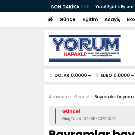
ete açıldı
SON DAKİKA
Yerel Eşitlik Eylem
Güncel
Eğitim
Asayiş
Ek
DOLAR
0,0000
EURO
0,0000
Anasayfa
Güncel
Bayramlar bayram o
Güncel
Giriş Tarihi : 04-05-2025 10:16
Bayramlar bayr