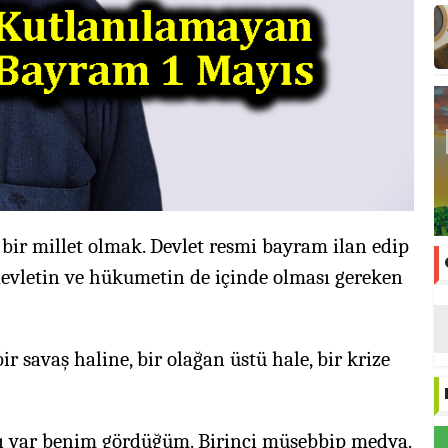
r millet olmak. Devlet resmi bayram ilan edip
 devletin ve hükumetin de içinde olması gereken
ir savaş haline, bir olağan üstü hale, bir krize
ğı var benim gördüğüm. Birinci müsebbip medya.