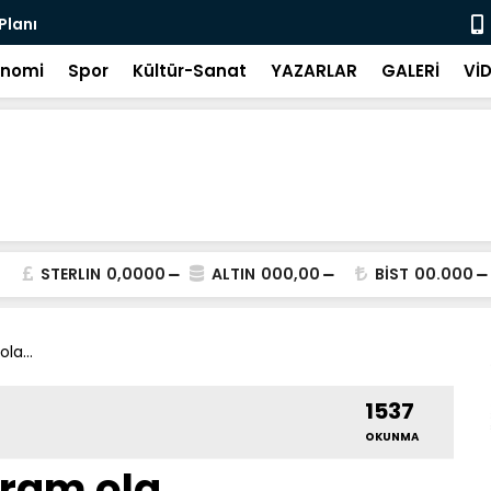
 Planı
20 Saniye 
onomi
Spor
Kültür-Sanat
YAZARLAR
GALERİ
Vİ
STERLIN
0,0000
ALTIN
000,00
BİST
00.000
la...
1537
OKUNMA
am ola...