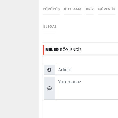
YÜRÜYÜŞ
KUTLAMA
KRIZ
GÜVENLIK
ILLEGAL
NELER
SÖYLENDİ?
Name
Comment