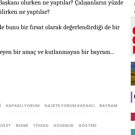
aşkanı olurken ne yaptılar? Çalışanların yüzde
lirken ne yaptılar?
de bunu bir fırsat olarak değerlendirdiği de bir
meyen bir amaç ve kutlanmayan bir bayram...
I
KAPAKLI YORUM
GAZETE YORUM KAPAKLI
BAYRAM
EVLET
RESMI
TÜSIAD
GÜVENLIK
GÖSTERI