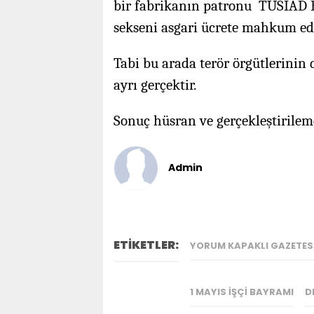
bir fabrikanın patronu TÜSİAD B
sekseni asgari ücrete mahkum edi
Tabi bu arada terör örgütlerinin 
ayrı gerçektir.
Sonuç hüsran ve gerçekleştirile
Admin
ETİKETLER:
YORUM KAPAKLI GAZETES
1 MAYIS IŞÇI BAYRAMI
D