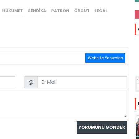
HÜKÜMET
SENDIKA
PATRON
ÖRGÜT
LEGAL
Website Yorumları
Email
@