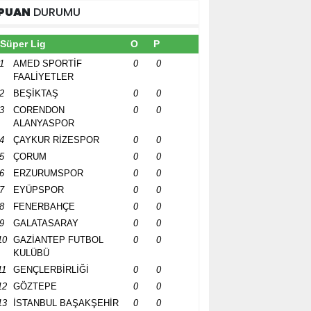
PUAN
DURUMU
Süper Lig
O
P
1
AMED SPORTİF
0
0
FAALİYETLER
2
BEŞİKTAŞ
0
0
3
CORENDON
0
0
ALANYASPOR
4
ÇAYKUR RİZESPOR
0
0
5
ÇORUM
0
0
6
ERZURUMSPOR
0
0
7
EYÜPSPOR
0
0
8
FENERBAHÇE
0
0
9
GALATASARAY
0
0
10
GAZİANTEP FUTBOL
0
0
KULÜBÜ
11
GENÇLERBİRLİĞİ
0
0
12
GÖZTEPE
0
0
13
İSTANBUL BAŞAKŞEHİR
0
0