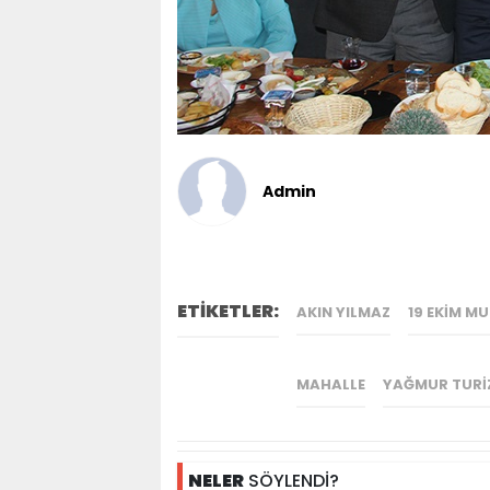
Admin
ETİKETLER:
AKIN YILMAZ
19 EKIM M
MAHALLE
YAĞMUR TURI
NELER
SÖYLENDİ?