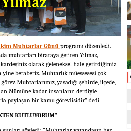
Ekim Muhtarlar Günü
programı düzenledi.
mda muhtarları biraraya getiren Yılmaz,
 kardeşiniz olarak geleneksel hale getirdiğimiz
yine beraberiz. Muhtarlık müessesesi çok
görev. Muhtarlarımız, yaşadığı şehirde, ilçede,
n ölümüne kadar insanların derdiyle
rla paylaşan bir kamu görevlisidir” dedi.
KTEN KUTLUYORUM”
şunları söyledi: “Muhtarlar, vatandaşın her