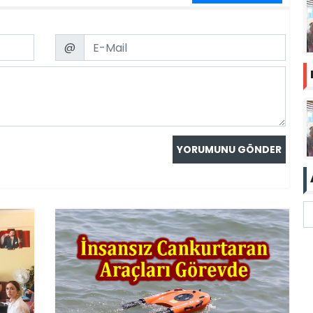
Email
@