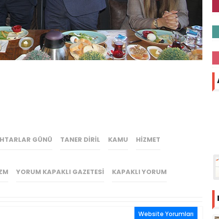
UHTARLAR GÜNÜ
TANER DIRIL
KAMU
HIZMET
ZM
YORUM KAPAKLI GAZETESI
KAPAKLI YORUM
Website Yorumları