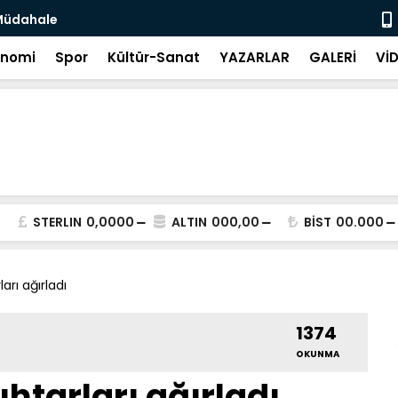
 Müdahale
Üreticilere
onomi
Spor
Kültür-Sanat
YAZARLAR
GALERİ
Vİ
STERLIN
0,0000
ALTIN
000,00
BİST
00.000
arı ağırladı
1374
OKUNMA
htarları ağırladı