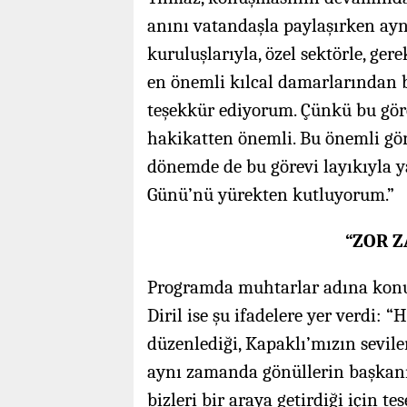
anını vatandaşla paylaşırken a
kuruluşlarıyla, özel sektörle, ger
en önemli kılcal damarlarından b
teşekkür ediyorum. Çünkü bu göre
hakikatten önemli. Bu önemli gör
dönemde de bu görevi layıkıyla
Günü’nü yürekten kutluyorum.”
“ZOR 
Programda muhtarlar adına konu
Diril ise şu ifadelere yer verdi: 
düzenlediği, Kapaklı’mızın sevil
aynı zamanda gönüllerin başkan
bizleri bir araya getirdiği için t