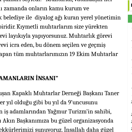
ynı zamanda onların kamu kurum ve
ek belediye ile diyalog ağı kuran yerel yönetimin
iridir. Kıymetli muhtarlarım size yürekten
vi layıkıyla yapıyorsunuz. Muhtarlık görevi
evi icra eden, bu dönem seçilen ve geçmiş
 yapan tüm muhtarlarımızın 19 Ekim Muhtarlar
ZAMANLARIN İNSANI”
şan Kapaklı Muhtarlar Derneği Başkanı Taner
“Her yıl olduğu gibi bu yıl da 9’uncusunu
en iş adamlarından Yağmur Turizm’in sahibi,
ı Akın Başkanımıza bu güzel organizasyonda
eşekkürlerimizi sunuyoruz. İnşallah daha güzel