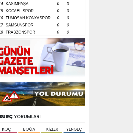
14
KASIMPAŞA
0
0
15
KOCAELİSPOR
0
0
16
TÜMOSAN KONYASPOR
0
0
17
SAMSUNSPOR
0
0
18
TRABZONSPOR
0
0
BURÇ
YORUMLARI
KOÇ
BOĞA
İKİZLER
YENGEÇ