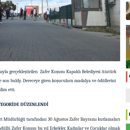
mıyla gerçekleştirilen Zafer Koşusu Kapaklı Belediyesi
Atatürk
e son buldy. Dereceye giren koşuculara madalya ve ödüllerini
im etti.
TEGORİDE DÜZENLENDİ
leri Müdürlüğü tarafından
30 Ağustos Zafer Bayramı
kutlamaları
üllü Zafer Koşusu bu yıl Erkekler, Kadınlar ve Çocuklar olmak