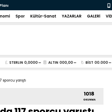
 Planı
20 Saniye 
onomi
Spor
Kültür-Sanat
YAZARLAR
GALERİ
Vİ
STERLIN
0,0000
ALTIN
000,00
BİST
00.000
7 sporcu yarıştı
1018
OKUNMA
a 117 sporcu yarıştı