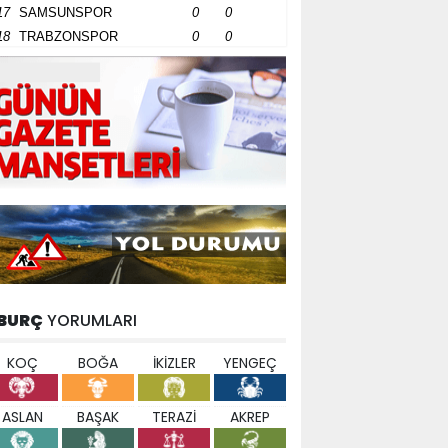
17
SAMSUNSPOR
0
0
18
TRABZONSPOR
0
0
BURÇ
YORUMLARI
KOÇ
BOĞA
İKİZLER
YENGEÇ
ASLAN
BAŞAK
TERAZİ
AKREP