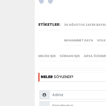
ETİKETLER:
30 AĞUSTOS ZAFER BAYR
MUHAMMET KAYA
VOLK
MELIKE IŞIK
SÜBHAN IŞIK
ARSA ÖZDEMI
NELER
SÖYLENDİ?
Name
Comment