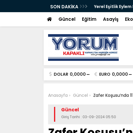
ete açıldı
SON DAKİKA
Yerel Eşitlik Eylem
Güncel
Eğitim
Asayiş
Ek
DOLAR
0,0000
EURO
0,0000
Anasayfa
Güncel
Zafer Koşusu’nda 11
Güncel
Giriş Tarihi : 03-09-2024 05:50
Zafer Koşusu’nd