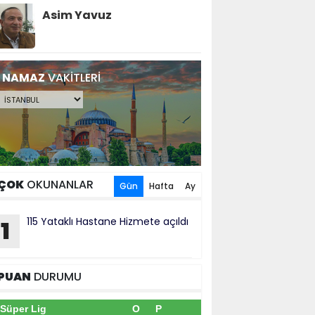
Asim Yavuz
NAMAZ
VAKİTLERİ
ÇOK
OKUNANLAR
Gün
Hafta
Ay
115 Yataklı Hastane Hizmete açıldı
1
PUAN
DURUMU
Süper Lig
O
P