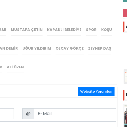
AMI
MUSTAFA ÇETIN
KAPAKLI BELEDIYE
SPOR
KOŞU
AN DEMIR
UĞUR YILDIRIM
OLCAY GÖKÇE
ZEYNEP DAŞ
R
ALI ÖZEN
Website Yorumları
Email
@