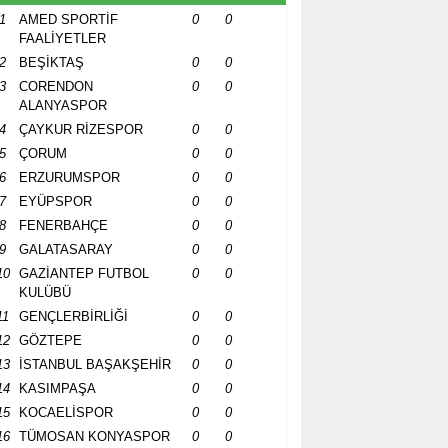
1
AMED SPORTİF
0
0
FAALİYETLER
2
BEŞİKTAŞ
0
0
3
CORENDON
0
0
ALANYASPOR
4
ÇAYKUR RİZESPOR
0
0
5
ÇORUM
0
0
6
ERZURUMSPOR
0
0
7
EYÜPSPOR
0
0
8
FENERBAHÇE
0
0
9
GALATASARAY
0
0
10
GAZİANTEP FUTBOL
0
0
KULÜBÜ
11
GENÇLERBİRLİĞİ
0
0
12
GÖZTEPE
0
0
13
İSTANBUL BAŞAKŞEHİR
0
0
14
KASIMPAŞA
0
0
15
KOCAELİSPOR
0
0
16
TÜMOSAN KONYASPOR
0
0