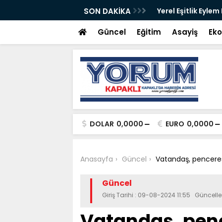
ete açıldı
SON DAKİKA
Yerel Eşitlik Eylem
Güncel
Eğitim
Asayiş
Ek
DOLAR
0,0000
EURO
0,0000
Anasayfa
Güncel
Vatandaş, pencere
Güncel
Giriş Tarihi : 09-08-2024 11:55 Güncell
Vatandaş, pen