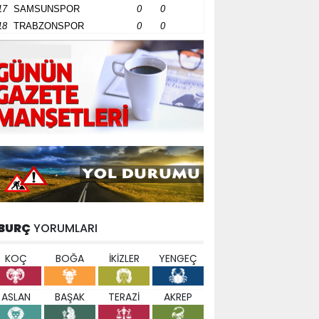
17
SAMSUNSPOR
0
0
18
TRABZONSPOR
0
0
BURÇ
YORUMLARI
KOÇ
BOĞA
İKİZLER
YENGEÇ
ASLAN
BAŞAK
TERAZİ
AKREP