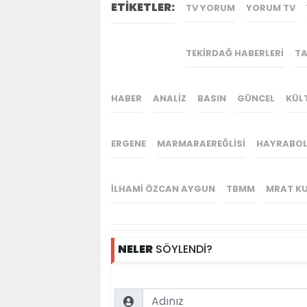
ETİKETLER:
TV YORUM
YORUM TV
TEKIRDAĞ HABERLERI
TA
HABER
ANALIZ
BASIN
GÜNCEL
KÜL
ERGENE
MARMARAEREĞLISI
HAYRABO
ILHAMI ÖZCAN AYGUN
TBMM
MRAT K
NELER
SÖYLENDİ?
Name