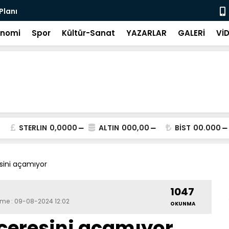
 Planı
20 Saniye 
onomi
Spor
Kültür-Sanat
YAZARLAR
GALERİ
Vİ
STERLIN
0,0000
ALTIN
000,00
BİST
00.000
sini açamıyor
1047
eme : 09-08-2024 12:02
OKUNMA
ceresini açamıyor