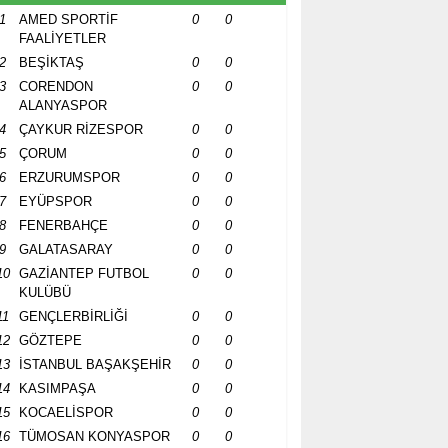
1
AMED SPORTİF
0
0
FAALİYETLER
2
BEŞİKTAŞ
0
0
3
CORENDON
0
0
ALANYASPOR
4
ÇAYKUR RİZESPOR
0
0
5
ÇORUM
0
0
6
ERZURUMSPOR
0
0
7
EYÜPSPOR
0
0
8
FENERBAHÇE
0
0
9
GALATASARAY
0
0
10
GAZİANTEP FUTBOL
0
0
KULÜBÜ
11
GENÇLERBİRLİĞİ
0
0
12
GÖZTEPE
0
0
13
İSTANBUL BAŞAKŞEHİR
0
0
14
KASIMPAŞA
0
0
15
KOCAELİSPOR
0
0
16
TÜMOSAN KONYASPOR
0
0