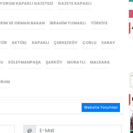
YORUM KAPAKLI GAZETESI
GAZETE KAPAKLI
RIM VE ORMAN BAKAN
IBRAHIM YUMAKLI
TÜRKIYE
TÜR
AKTÜEL
KAPAKLI
ÇERKEZKÖY
ÇORLU
SARAY
LU
SÜLEYMANPAŞA
ŞARKÖY
MURATLI
MALKARA
URUM
Website Yorumları
Email
@