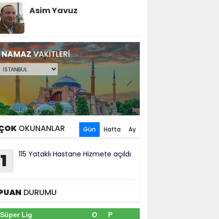
Asim Yavuz
NAMAZ
VAKİTLERİ
ÇOK
OKUNANLAR
Gün
Hafta
Ay
115 Yataklı Hastane Hizmete açıldı
1
PUAN
DURUMU
Süper Lig
O
P