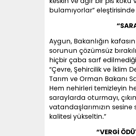
keskin ve ağır bir pis kok
bulamıyorlar” eleştirisind
“SARA
Aygun, Bakanlığın kafasın
sorunun çözümsüz bırakılm
hiçbir çaba sarf edilmediğ
“Çevre, Şehircilik ve İklim
Tarım ve Orman Bakanı Sa
Hem nehirleri temizleyin h
saraylarda oturmayı, çıkın
vatandaşlarımızın sesine 
kalitesi yükseltin.”
“VERGİ ÖDÜ