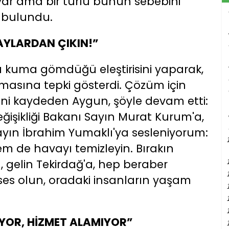
u var ama bir türlü bunun sebebini
e bulundu.
YLARDAN ÇIKIN!”
ı kuma gömdüğü eleştirisini yaparak,
asına tepki gösterdi. Çözüm için
ini kaydeden Aygun, şöyle devam etti:
 Değişikliği Bakanı Sayın Murat Kurum'a,
yın İbrahim Yumaklı'ya sesleniyorum:
em de havayı temizleyin. Bırakın
, gelin Tekirdağ'a, hep beraber
ses olun, oradaki insanların yaşam
YOR, HİZMET ALAMIYOR”