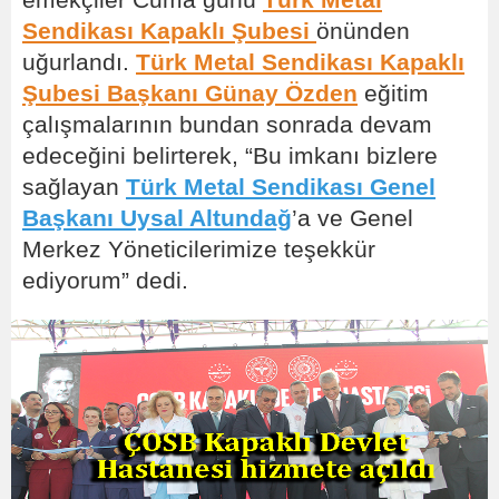
Sendikası Kapaklı Şubesi
önünden
uğurlandı.
Türk Metal Sendikası Kapaklı
Şubesi Başkanı Günay Özden
eğitim
çalışmalarının bundan sonrada devam
edeceğini belirterek, “Bu imkanı bizlere
sağlayan
Türk Metal Sendikası Genel
Başkanı Uysal Altundağ
’a ve Genel
Merkez Yöneticilerimize teşekkür
ediyorum” dedi.