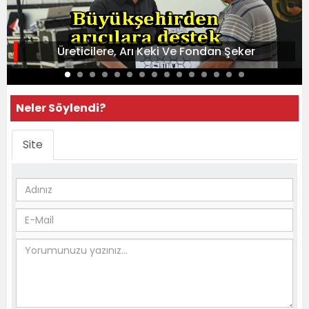
Üreticilere, Arı Keki Ve Fondan Şeker
Neler Söylendi?
Site