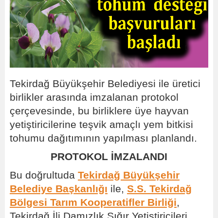
Tekirdağ Büyükşehir Belediyesi ile üretici
birlikler arasında imzalanan protokol
çerçevesinde, bu birliklere üye hayvan
yetiştiricilerine teşvik amaçlı yem bitkisi
tohumu dağıtımının yapılması planlandı.
PROTOKOL İMZALANDI
Bu doğrultuda
Tekirdağ Büyükşehir
Belediye Başkanlığı
ile,
S.S. Tekirdağ
Bölgesi Tarım Kooperatifler Birliği
,
Tekirdağ İli Damızlık Sığır Yetiştiricileri