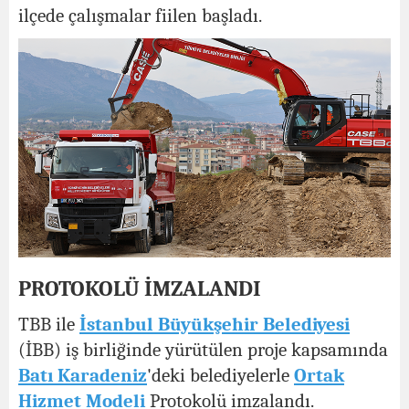
ilçede çalışmalar fiilen başladı.
PROTOKOLÜ İMZALANDI
TBB ile
İstanbul Büyükşehir Belediyesi
(İBB) iş birliğinde yürütülen proje kapsamında
Batı Karadeniz
'deki belediyelerle
Ortak
Hizmet Modeli
Protokolü imzalandı.