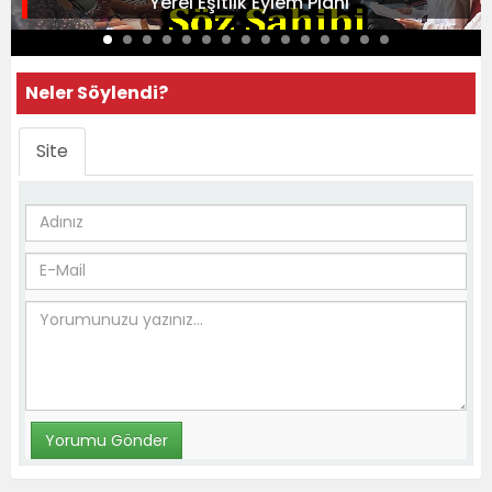
Yerel Eşitlik Eylem Planı
Neler Söylendi?
Site