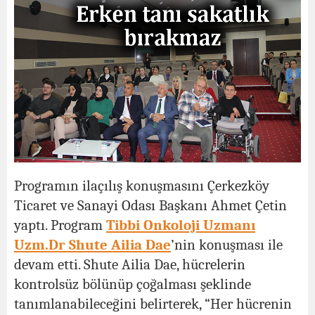
Programın ilaçılış konuşmasını Çerkezköy
Ticaret ve Sanayi Odası Başkanı Ahmet Çetin
yaptı. Program
Tibbi Onkoloji Uzmanı
Uzm.Dr Shute Ailia Dae
’nin konuşması ile
devam etti. Shute Ailia Dae, hücrelerin
kontrolsüz bölünüp çoğalması şeklinde
tanımlanabileceğini belirterek, “Her hücrenin