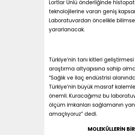
Lortlar Ünlü önderliğinde histopat
teknolojilerine varan geniş kapsa
Laboratuvardan öncelikle bilims
yararlanacak.
Türkiye’nin tanı kitleri geliştirme
araştırma altyapısına sahip olması 
“Sağlık ve ilaç endüstrisi alanın
Türkiye’nin büyük masraf kalemler
önemli. Kuracağımız bu laboratu
ölçüm imkanları sağlamanın yanında
amaçlıyoruz” dedi.
MOLEKÜLLERİN BİR