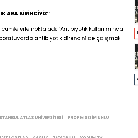
IK ARA BİRİNCİYİZ”
şu cümlelerle noktaladı: “Antibiyotik kullanımında
aboratuvarda antibiyotik direncini de çalışmak
İSTANBUL ATLAS ÜNIVERSITESI
PROF M SELIM ÜNLÜ
NEŞE LORTLAR
SAĞLIK
TV YORUM
YORUM TV