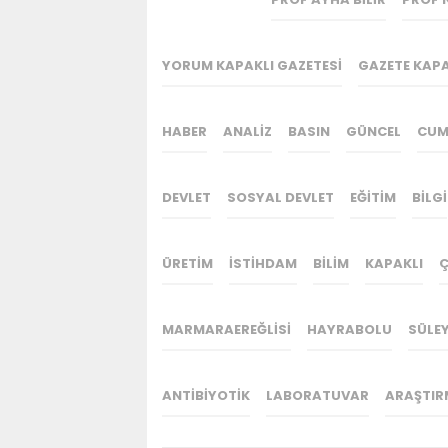
YORUM KAPAKLI GAZETESI
GAZETE KAPA
HABER
ANALIZ
BASIN
GÜNCEL
CUM
DEVLET
SOSYAL DEVLET
EĞITIM
BILGI
ÜRETIM
ISTIHDAM
BILIM
KAPAKLI
Ç
MARMARAEREĞLISI
HAYRABOLU
SÜLE
ANTIBIYOTIK
LABORATUVAR
ARAŞTIR