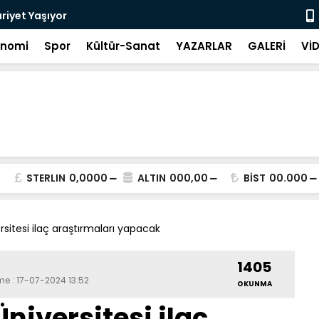
riyet Yaşıyor
Görüntülü k
onomi
Spor
Kültür-Sanat
YAZARLAR
GALERİ
Vİ
STERLIN
0,0000
ALTIN
000,00
BİST
00.000
rsitesi ilaç araştırmaları yapacak
1405
me : 17-07-2024 13:52
OKUNMA
Üniversitesi ilaç