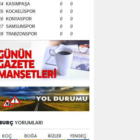
14
KASIMPAŞA
0
0
15
KOCAELİSPOR
0
0
16
KONYASPOR
0
0
17
SAMSUNSPOR
0
0
18
TRABZONSPOR
0
0
BURÇ
YORUMLARI
KOÇ
BOĞA
İKİZLER
YENGEÇ