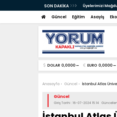
Fondan Şeker
SON DAKİKA
Üyelerimizi Mağdu
Güncel
Eğitim
Asayiş
Ek
DOLAR
0,0000
EURO
0,0000
Anasayfa
Güncel
İstanbul Atlas Ünive
Güncel
Giriş Tarihi : 16-07-2024 15:14 Güncelle
İstanbul Atlas 