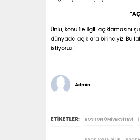
“AÇ
Ünlü, konu ile ilgili açıklamasını 
dünyada açık ara birinciyiz. Bu l
istiyoruz.”
Admin
ETİKETLER:
BOSTON ÜMIVERSITESI
PROF AYHA BILIR
PROF 