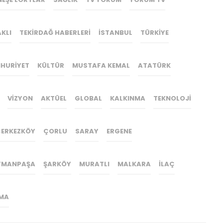
KLI
TEKIRDAĞ HABERLERI
İSTANBUL
TÜRKIYE
HURIYET
KÜLTÜR
MUSTAFA KEMAL
ATATÜRK
VIZYON
AKTÜEL
GLOBAL
KALKINMA
TEKNOLOJI
ERKEZKÖY
ÇORLU
SARAY
ERGENE
YMANPAŞA
ŞARKÖY
MURATLI
MALKARA
ILAÇ
MA