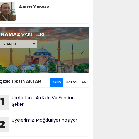
Asim Yavuz
NAMAZ
VAKİTLERİ
ÇOK
OKUNANLAR
Gün
Hafta
Ay
Üreticilere, Arı Keki Ve Fondan
1
Şeker
Üyelerimizi Mağduriyet Yaşıyor
2