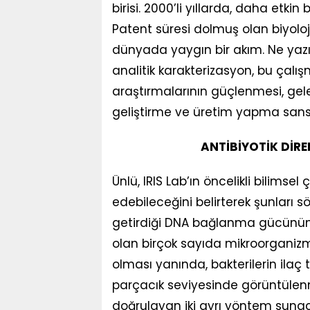
birisi. 2000’li yıllarda, daha etkin b
Patent süresi dolmuş olan biyoloj
dünyada yaygın bir akım. Ne yazık
analitik karakterizasyon, bu çalış
araştırmalarının güçlenmesi, gel
geliştirme ve üretim yapma sansımı
ANTİBİYOTİK DİREN
Ünlü, IRIS Lab’ın öncelikli bilimse
edebileceğini belirterek şunları 
getirdiği DNA bağlanma gücünün 
olan birçok sayıda mikroorgani
olması yanında, bakterilerin ilaç
parçacık seviyesinde görüntülenmes
doğrulayan iki ayrı yöntem sunaca