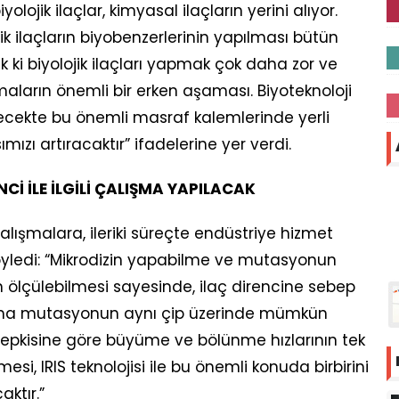
iyolojik ilaçlar, kimyasal ilaçların yerini alıyor.
ik ilaçların biyobenzerlerinin yapılması bütün
 ki biyolojik ilaçları yapmak çok daha zor ve
maların önemli bir erken aşaması. Biyoteknoloji
ecekte bu önemli masraf kalemlerinde yerli
zı artıracaktır” ifadelerine yer verdi.
Cİ İLE İLGİLİ ÇALIŞMA YAPILACAK
l çalışmalara, ileriki süreçte endüstriye hizmet
söyledi: “Mikrodizin yapabilme ve mutasyonun
ölçülebilmesi sayesinde, ilaç direncine sebep
zma mutasyonun aynı çip üzerinde mümkün
 tepkisine göre büyüme ve bölünme hızlarının tek
i, IRIS teknolojisi ile bu önemli konuda birbirini
ktır.”