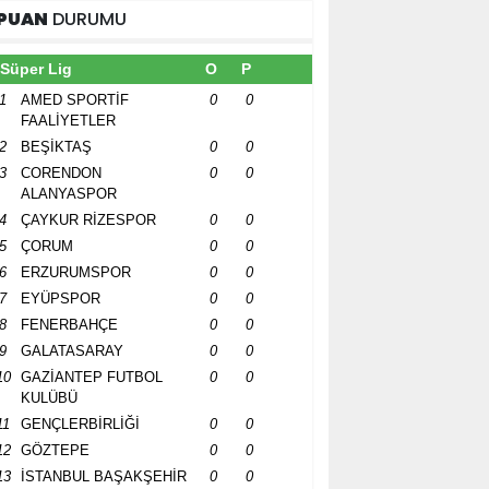
PUAN
DURUMU
Süper Lig
O
P
1
AMED SPORTİF
0
0
FAALİYETLER
2
BEŞİKTAŞ
0
0
3
CORENDON
0
0
ALANYASPOR
4
ÇAYKUR RİZESPOR
0
0
5
ÇORUM
0
0
6
ERZURUMSPOR
0
0
7
EYÜPSPOR
0
0
8
FENERBAHÇE
0
0
9
GALATASARAY
0
0
10
GAZİANTEP FUTBOL
0
0
KULÜBÜ
11
GENÇLERBİRLİĞİ
0
0
12
GÖZTEPE
0
0
13
İSTANBUL BAŞAKŞEHİR
0
0