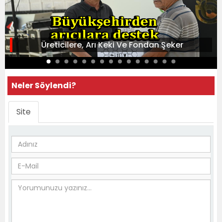
Üreticilere, Arı Keki Ve Fondan Şeker
Neler Söylendi?
Site