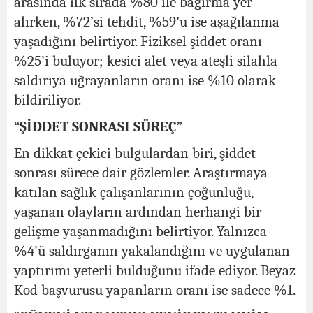
arasında ilk sırada %80 ile bağırma yer
alırken, %72’si tehdit, %59’u ise aşağılanma
yaşadığını belirtiyor. Fiziksel şiddet oranı
%25’i buluyor; kesici alet veya ateşli silahla
saldırıya uğrayanların oranı ise %10 olarak
bildiriliyor.
“ŞİDDET SONRASI SÜREÇ”
En dikkat çekici bulgulardan biri, şiddet
sonrası sürece dair gözlemler. Araştırmaya
katılan sağlık çalışanlarının çoğunluğu,
yaşanan olayların ardından herhangi bir
gelişme yaşanmadığını belirtiyor. Yalnızca
%4’ü saldırganın yakalandığını ve uygulanan
yaptırımı yeterli bulduğunu ifade ediyor. Beyaz
Kod başvurusu yapanların oranı ise sadece %1.