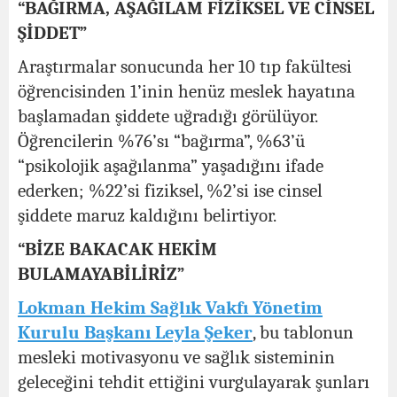
“BAĞIRMA, AŞAĞILAM FİZİKSEL VE CİNSEL
ŞİDDET”
Araştırmalar sonucunda her 10 tıp fakültesi
öğrencisinden 1’inin henüz meslek hayatına
başlamadan şiddete uğradığı görülüyor.
Öğrencilerin %76’sı “bağırma”, %63’ü
“psikolojik aşağılanma” yaşadığını ifade
ederken; %22’si fiziksel, %2’si ise cinsel
şiddete maruz kaldığını belirtiyor.
“BİZE BAKACAK HEKİM
BULAMAYABİLİRİZ”
Lokman Hekim Sağlık Vakfı Yönetim
Kurulu Başkanı Leyla Şeker
, bu tablonun
mesleki motivasyonu ve sağlık sisteminin
geleceğini tehdit ettiğini vurgulayarak şunları