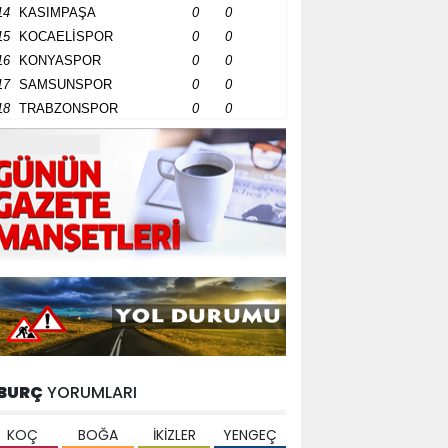
14
KASIMPAŞA
0
0
15
KOCAELİSPOR
0
0
16
KONYASPOR
0
0
17
SAMSUNSPOR
0
0
18
TRABZONSPOR
0
0
BURÇ
YORUMLARI
KOÇ
BOĞA
İKİZLER
YENGEÇ