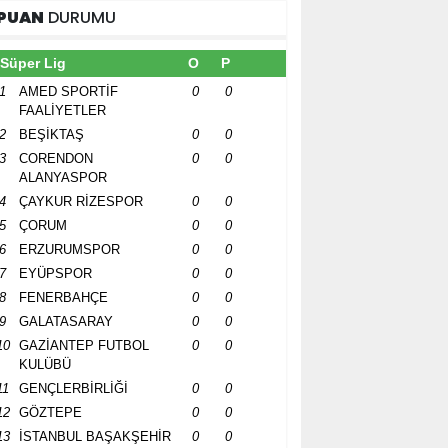
PUAN
DURUMU
Süper Lig
O
P
1
AMED SPORTİF
0
0
FAALİYETLER
2
BEŞİKTAŞ
0
0
3
CORENDON
0
0
ALANYASPOR
4
ÇAYKUR RİZESPOR
0
0
5
ÇORUM
0
0
6
ERZURUMSPOR
0
0
7
EYÜPSPOR
0
0
8
FENERBAHÇE
0
0
9
GALATASARAY
0
0
10
GAZİANTEP FUTBOL
0
0
KULÜBÜ
11
GENÇLERBİRLİĞİ
0
0
12
GÖZTEPE
0
0
13
İSTANBUL BAŞAKŞEHİR
0
0