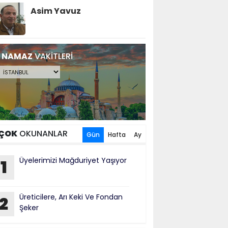
Asim Yavuz
NAMAZ
VAKİTLERİ
ÇOK
OKUNANLAR
Gün
Hafta
Ay
Üyelerimizi Mağduriyet Yaşıyor
1
Üreticilere, Arı Keki Ve Fondan
2
Şeker