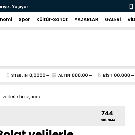
riyet Yaşıyor
Görüntülü k
onomi
Spor
Kültür-Sanat
YAZARLAR
GALERİ
Vİ
STERLIN
0,0000
ALTIN
000,00
BİST
00.000
t velilerle buluşacak
744
OKUNMA
olat velilerle