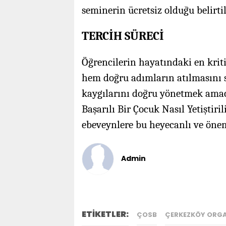
seminerin ücretsiz olduğu belirti
TERCİH SÜRECİ
Öğrencilerin hayatındaki en krit
hem doğru adımların atılmasını 
kaygılarını doğru yönetmek amac
Başarılı Bir Çocuk Nasıl Yetiştiri
ebeveynlere bu heyecanlı ve öneml
Admin
ETİKETLER:
ÇOSB
ÇERKEZKÖY ORGA