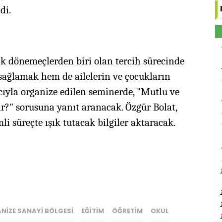
ldi.
ik dönemeçlerden biri olan tercih sürecinde
sağlamak hem de ailelerin ve çocukların
ıyla organize edilen seminerde, "Mutlu ve
lir?" sorusuna yanıt aranacak. Özgür Bolat,
i süreçte ışık tutacak bilgiler aktaracak.
NIZE SANAYI BÖLGESI
EĞITIM
ÖĞRETIM
OKUL