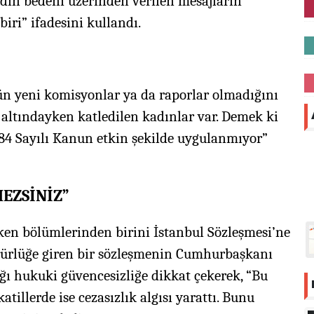
dın bedeni üzerinden verilen mesajların
iri” ifadesini kullandı.
ün yeni komisyonlar ya da raporlar olmadığını
altındayken katledilen kadınlar var. Demek ki
284 Sayılı Kanun etkin şekilde uygulanmıyor”
EZSİNİZ”
ken bölümlerinden birini İstanbul Sözleşmesi’ne
yürürlüğe giren bir sözleşmenin Cumhurbaşkanı
ığı hukuki güvencesizliğe dikkat çekerek, “Bu
katillerde ise cezasızlık algısı yarattı. Bunu