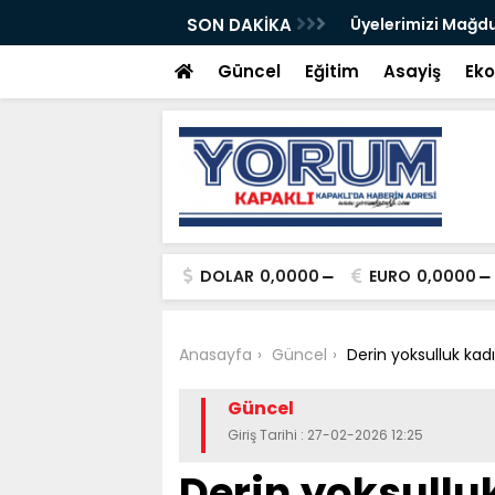
Fondan Şeker
SON DAKİKA
Üyelerimizi Mağdu
Güncel
Eğitim
Asayiş
Ek
DOLAR
0,0000
EURO
0,0000
Anasayfa
Güncel
Derin yoksulluk kad
Güncel
Giriş Tarihi : 27-02-2026 12:25
Derin yoksullu