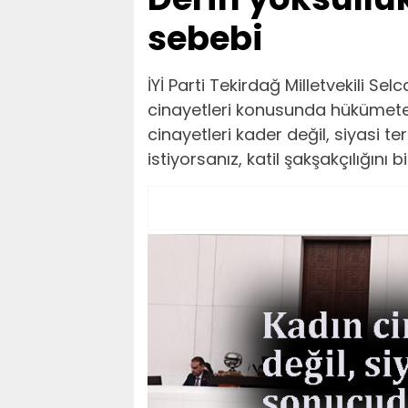
sebebi
İYİ Parti Tekirdağ Milletvekili S
cinayetleri konusunda hükümete y
cinayetleri kader değil, siyasi t
istiyorsanız, katil şakşakçılığını b