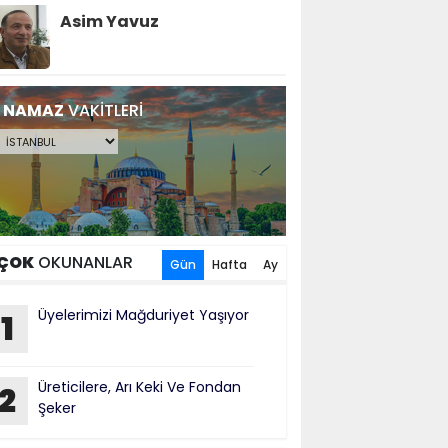
Asim Yavuz
NAMAZ
VAKİTLERİ
ÇOK
OKUNANLAR
Gün
Hafta
Ay
Üyelerimizi Mağduriyet Yaşıyor
1
Üreticilere, Arı Keki Ve Fondan
2
Şeker