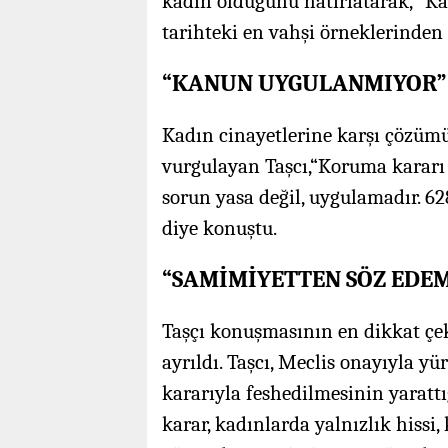
kadın olduğunu hatırlatarak, “Ka
tarihteki en vahşi örneklerinden b
“KANUN UYGULANMIYOR”
Kadın cinayetlerine karşı çözüm
vurgulayan Taşcı,“Koruma kararı 
sorun yasa değil, uygulamadır. 6
diye konuştu.
“SAMİMİYETTEN SÖZ EDEM
Taşçı konuşmasının en dikkat çe
ayrıldı. Taşcı, Meclis onayıyla 
kararıyla feshedilmesinin yaratt
karar, kadınlarda yalnızlık hissi, 