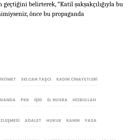
eçtiğini belirterek, “Katil şakşakçılığıyla bu
mimiyseniz, önce bu propaganda
ÜKÜMET
SELCAN TAŞCI
KADIN CİNAYETLERİ
GANDA
PKK
IŞİD
EL NUSRA
HIZBULLAH
ZLEŞMESİ
ADALET
HUKUK
KANIN
YASA