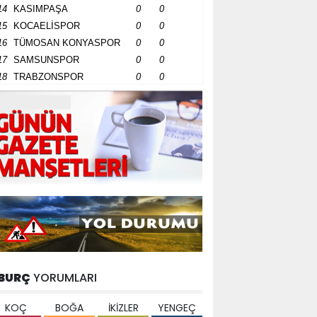
14
KASIMPAŞA
0
0
15
KOCAELİSPOR
0
0
16
TÜMOSAN KONYASPOR
0
0
17
SAMSUNSPOR
0
0
18
TRABZONSPOR
0
0
BURÇ
YORUMLARI
KOÇ
BOĞA
İKİZLER
YENGEÇ