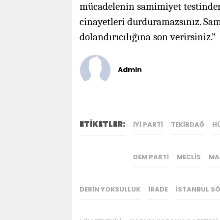
mücadelenin samimiyet testinden g
cinayetleri durduramazsınız. Sa
dolandırıcılığına son verirsiniz.”
Admin
ETİKETLER:
İYİ PARTİ
TEKİRDAĞ
H
DEM PARTİ
MECLİS
MA
DERİN YOKSULLUK
İRADE
İSTANBUL SÖ