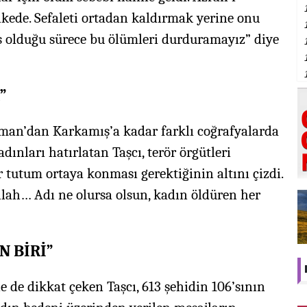
lkede. Sefaleti ortadan kaldırmak yerine onu
ş olduğu sürece bu ölümleri durduramayız” diye
”
man’dan Karkamış’a kadar farklı coğrafyalarda
adınları hatırlatan Taşcı, terör örgütleri
tutum ortaya konması gerektiğinin altını çizdi.
ullah… Adı ne olursa olsun, kadın öldüren her
N BİRİ”
 de dikkat çeken Taşcı, 613 şehidin 106’sının