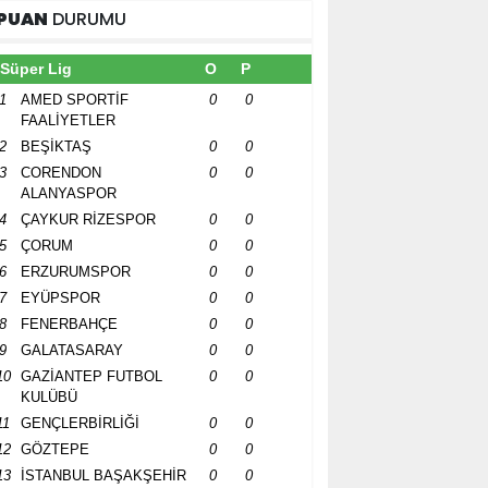
PUAN
DURUMU
Süper Lig
O
P
1
AMED SPORTİF
0
0
FAALİYETLER
2
BEŞİKTAŞ
0
0
3
CORENDON
0
0
ALANYASPOR
4
ÇAYKUR RİZESPOR
0
0
5
ÇORUM
0
0
6
ERZURUMSPOR
0
0
7
EYÜPSPOR
0
0
8
FENERBAHÇE
0
0
9
GALATASARAY
0
0
10
GAZİANTEP FUTBOL
0
0
KULÜBÜ
11
GENÇLERBİRLİĞİ
0
0
12
GÖZTEPE
0
0
13
İSTANBUL BAŞAKŞEHİR
0
0