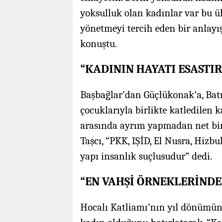
yoksulluk olan kadınlar var bu ü
yönetmeyi tercih eden bir anlayı
konuştu.
“KADININ HAYATI ESASTIR
Başbağlar’dan Güçlükonak’a, Bat
çocuklarıyla birlikte katledilen k
arasında ayrım yapmadan net bir 
Taşcı, “PKK, IŞİD, El Nusra, Hizb
yapı insanlık suçlusudur” dedi.
“EN VAHŞİ ÖRNEKLERİNDE
Hocalı Katliamı’nın yıl dönümüne