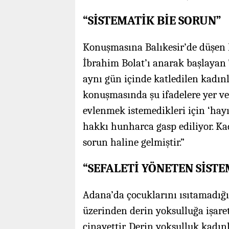
“SİSTEMATİK BİE SORUN”
Konuşmasına Balıkesir’de düşen F
İbrahim Bolat’ı anarak başlayan 
aynı gün içinde katledilen kadınl
konuşmasında şu ifadelere yer ver
evlenmek istemedikleri için ‘hay
hakkı hunharca gasp ediliyor. Kad
sorun haline gelmiştir.”
“SEFALETİ YÖNETEN SİST
Adana’da çocuklarını ısıtamadığ
üzerinden derin yoksulluğa işaret 
cinayettir. Derin yoksulluk kadınl