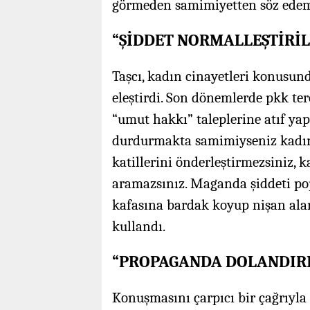
görmeden samimiyetten söz edeme
“ŞİDDET NORMALLEŞTİRİL
Taşcı, kadın cinayetleri konusun
eleştirdi. Son dönemlerde pkk te
“umut hakkı” taleplerine atıf yap
durdurmakta samimiyseniz kadın 
katillerini önderleştirmezsiniz, k
aramazsınız. Maganda şiddeti popü
kafasına bardak koyup nişan alan
kullandı.
“PROPAGANDA DOLANDIRI
Konuşmasını çarpıcı bir çağrıyla