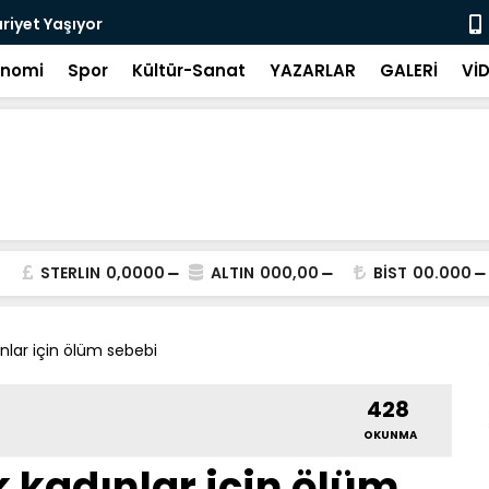
riyet Yaşıyor
Görüntülü k
onomi
Spor
Kültür-Sanat
YAZARLAR
GALERİ
Vİ
STERLIN
0,0000
ALTIN
000,00
BİST
00.000
ınlar için ölüm sebebi
428
OKUNMA
k kadınlar için ölüm