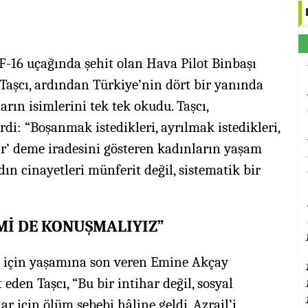
-16 uçağında şehit olan Hava Pilot Binbaşı
Taşcı, ardından Türkiye’nin dört bir yanında
arın isimlerini tek tek okudu. Taşcı,
di: “Boşanmak istedikleri, ayrılmak istedikleri,
ır’ deme iradesini gösteren kadınların yaşam
ın cinayetleri münferit değil, sistematik bir
EMİ DE KONUŞMALIYIZ”
ı için yaşamına son veren Emine Akçay
eden Taşcı, “Bu bir intihar değil, sosyal
ar için ölüm sebebi hâline geldi. Azrail’i