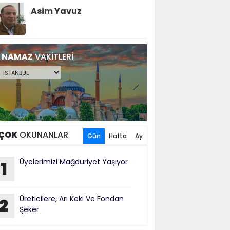
Asim Yavuz
NAMAZ
VAKİTLERİ
ÇOK
OKUNANLAR
Gün
Hafta
Ay
Üyelerimizi Mağduriyet Yaşıyor
1
Üreticilere, Arı Keki Ve Fondan
2
Şeker