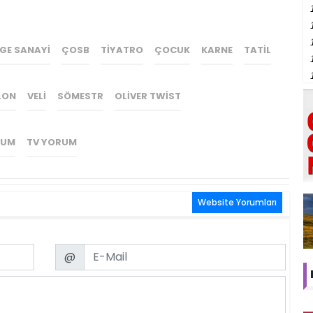
GE SANAYI
ÇOSB
TIYATRO
ÇOCUK
KARNE
TATIL
LON
VELI
SÖMESTR
OLIVER TWIST
RUM
TV YORUM
Website Yorumları
Email
@