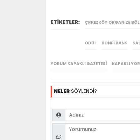
ETİKETLER:
ÇRKEZKÖY ORGANIZE BÖL
ÖDÜL
KONFERANS
SA
YORUM KAPAKLI GAZETESI
KAPAKLI YO
NELER
SÖYLENDİ?
Name
Comment