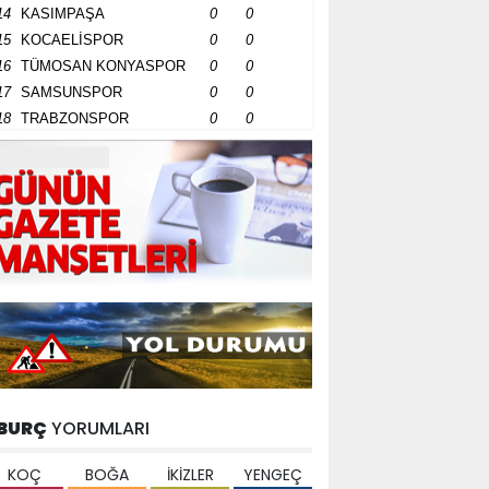
14
KASIMPAŞA
0
0
15
KOCAELİSPOR
0
0
16
TÜMOSAN KONYASPOR
0
0
17
SAMSUNSPOR
0
0
18
TRABZONSPOR
0
0
BURÇ
YORUMLARI
KOÇ
BOĞA
İKİZLER
YENGEÇ