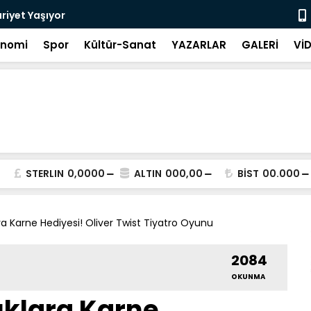
riyet Yaşıyor
Görüntülü k
onomi
Spor
Kültür-Sanat
YAZARLAR
GALERİ
Vİ
STERLIN
0,0000
ALTIN
000,00
BİST
00.000
 Karne Hediyesi! Oliver Twist Tiyatro Oyunu
2084
OKUNMA
klara Karne