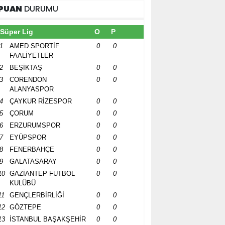
PUAN
DURUMU
Süper Lig
O
P
1
AMED SPORTİF
0
0
FAALİYETLER
2
BEŞİKTAŞ
0
0
3
CORENDON
0
0
ALANYASPOR
4
ÇAYKUR RİZESPOR
0
0
5
ÇORUM
0
0
6
ERZURUMSPOR
0
0
7
EYÜPSPOR
0
0
8
FENERBAHÇE
0
0
9
GALATASARAY
0
0
10
GAZİANTEP FUTBOL
0
0
KULÜBÜ
11
GENÇLERBİRLİĞİ
0
0
12
GÖZTEPE
0
0
13
İSTANBUL BAŞAKŞEHİR
0
0