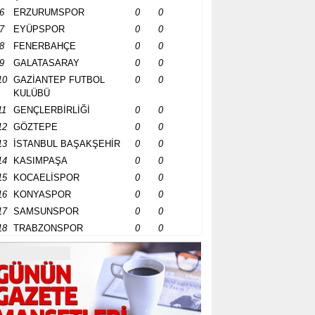
6
ERZURUMSPOR
0
0
7
EYÜPSPOR
0
0
8
FENERBAHÇE
0
0
9
GALATASARAY
0
0
10
GAZİANTEP FUTBOL
0
0
KULÜBÜ
11
GENÇLERBİRLİĞİ
0
0
12
GÖZTEPE
0
0
13
İSTANBUL BAŞAKŞEHİR
0
0
14
KASIMPAŞA
0
0
15
KOCAELİSPOR
0
0
16
KONYASPOR
0
0
17
SAMSUNSPOR
0
0
18
TRABZONSPOR
0
0