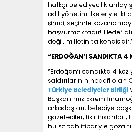
halkçı belediyecilik anlayış
adil yönetim ilkeleriyle ikt
şimdi, seçimle kazanamaya
başvurmaktadır! Hedef alı
değil, milletin ta kendisidir.
“ERDOĞAN’I SANDIKTA 4 K
“Erdoğan’ı sandıkta 4 kez y
saldırılarının hedefi ola
Türkiye Belediyeler Birliği
Başkanımız Ekrem İmamoğl
arkadaşları, belediye başk
gazeteciler, fikir insanlar
bu sabah itibariyle gözaltı