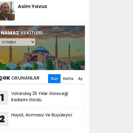
Asim Yavuz
NAMAZ
VAKİTLERİ
ÇOK
OKUNANLAR
Gün
Hafta
Ay
Vatandaş 25 Yıldır Göreceği
1
Kadarını Gördü
Hayat, Acımasız Ve Büyüleyici
2