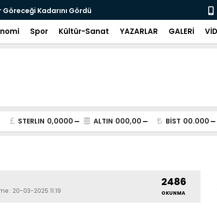
r Göreceği Kadarını Gördü
Hâlâ Değerl
onomi
Spor
Kültür-Sanat
YAZARLAR
GALERİ
Vİ
STERLIN
0,0000
ALTIN
000,00
BİST
00.000
2486
me : 20-03-2025 11:19
OKUNMA