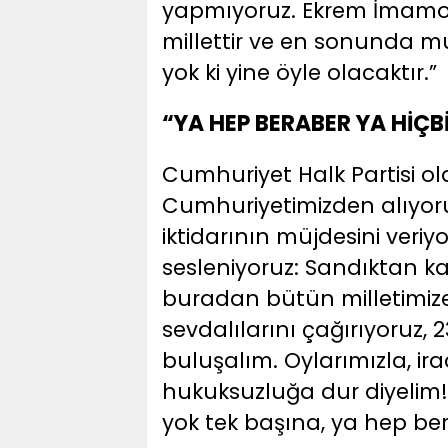
yapmıyoruz. Ekrem İmamoğ
millettir ve en sonunda mu
yok ki yine öyle olacaktır.”
“YA HEP BERABER YA HİÇB
Cumhuriyet Halk Partisi o
Cumhuriyetimizden alıyoruz
iktidarının müjdesini veriy
sesleniyoruz: Sandıktan 
buradan bütün milletimiz
sevdalılarını çağırıyoruz,
buluşalım. Oylarımızla, ir
hukuksuzluğa dur diyelim!
yok tek başına, ya hep ber