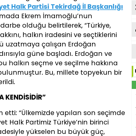
t Halk Partisi Tekirdağ İl Başkanlığı
lamada Ekrem İmamoğlu’nun
darbe olduğu belirtilerek, “Türkiye,
kını, halkın iradesini ve seçtiklerini
nü uzatmaya çalışan Erdoğan
ldırısıyla güne başladı. Erdoğan ve
ubu halkın seçme ve seçilme hakkına
 bulunmuştur. Bu, millete topyekun bir
erildi.
A KENDİSİDİR”
 etti: “Ülkemizde yapılan son seçimde
t Halk Partimiz Türkiye’nin birinci
iradesiyle yükselen bu büyük güç,