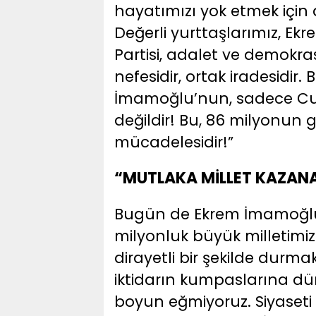
hayatımızı yok etmek içi
Değerli yurttaşlarımız, E
Partisi, adalet ve demokras
nefesidir, ortak iradesidi
İmamoğlu’nun, sadece Cum
değildir! Bu, 86 milyonun
mücadelesidir!”
“MUTLAKA MİLLET KAZAN
Bugün de Ekrem İmamoğlu,
milyonluk büyük milletimi
dirayetli bir şekilde durma
iktidarın kumpaslarına d
boyun eğmiyoruz. Siyaseti i