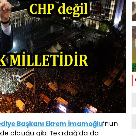
lediye Başkanı Ekrem İmamoğlu
’nun
de olduğu gibi Tekirdağ’da da