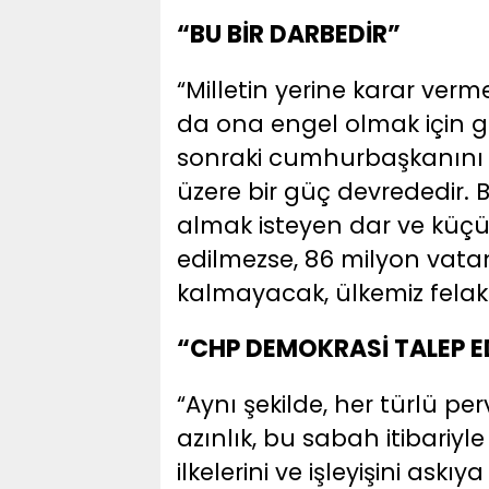
“BU BİR DARBEDİR”
“Milletin yerine karar verm
da ona engel olmak için g
sonraki cumhurbaşkanını m
üzere bir güç devrededir. Bu
almak isteyen dar ve küçü
edilmezse, 86 milyon vata
kalmayacak, ülkemiz felake
“CHP DEMOKRASİ TALEP E
“Aynı şekilde, her türlü pe
azınlık, bu sabah itibariyl
ilkelerini ve işleyişini ask