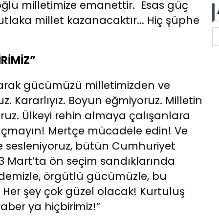
lu milletimize emanettir. Esas güç
tlaka millet kazanacaktır... Hiç şüphe
İRİMİZ”
larak gücümüzü milletimizden ve
. Kararlıyız. Boyun eğmiyoruz. Milletin
oruz. Ülkeyi rehin almaya çalışanlara
kaçmayın! Mertçe mücadele edin! Ve
e sesleniyoruz, bütün Cumhuriyet
 23 Mart’ta ön seçim sandıklarında
ademizle, örgütlü gücümüzle, bu
 Her şey çok güzel olacak! Kurtuluş
aber ya hiçbirimiz!”