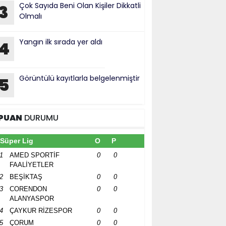
Çok Sayıda Beni Olan Kişiler Dikkatli
3
Olmalı
Yangın ilk sırada yer aldı
4
Görüntülü kayıtlarla belgelenmiştir
5
PUAN
DURUMU
Süper Lig
O
P
1
AMED SPORTİF
0
0
FAALİYETLER
2
BEŞİKTAŞ
0
0
3
CORENDON
0
0
ALANYASPOR
4
ÇAYKUR RİZESPOR
0
0
5
ÇORUM
0
0