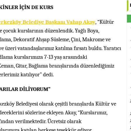
KİNLER İÇİN DE KURS
erkezköy Belediye Başkanı Vahap Akay
, “Kültür
e çocuk kurslarının düzenlendik. Yağlı Boya,
ğlama, Dekoratif Ahşap Süsleme, Çini, Makrome ve
ve üzeri vatandaşlarımız katılma fırsatı buldu. Yaratıcı
dlama kurslarımıza 7-13 yaş arasındaki
 Keman, Gitar, Bağlama branşlarında düzenlediğimiz
erlerimiz katılıyor” dedi.
ARILAR DİLİYORUM”
rkezköy Belediyesi olarak çeşitli branşlarda Kültür ve
ceklerini sözlerine ekleyen Akay, “Kurslarımız,
ından verilmektedir. Ücretsiz olarak
larımıza katılan herkese teşekkür ediyor,