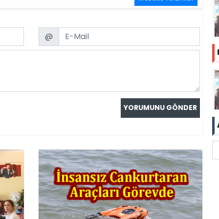
Email
@