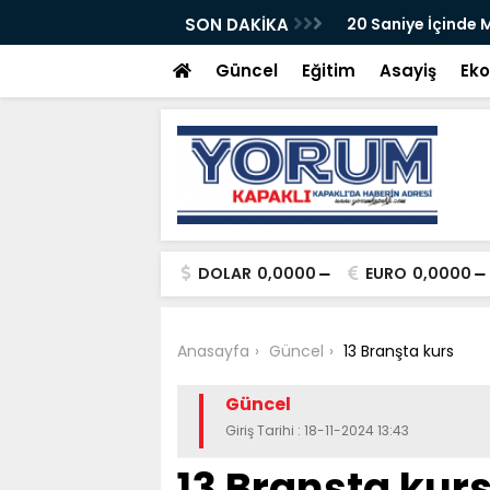
SON DAKİKA
20 Saniye İçinde
Güncel
Eğitim
Asayiş
Ek
DOLAR
0,0000
EURO
0,0000
Anasayfa
Güncel
13 Branşta kurs
Güncel
Giriş Tarihi : 18-11-2024 13:43
13 Branşta kur