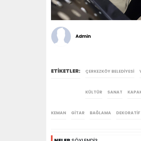
Admin
ETİKETLER:
ÇERKEZKÖY BELEDIYESI
KÜLTÜR
SANAT
KAPA
KEMAN
GITAR
BAĞLAMA
DEKORATIF
NELER
SÖYLENDİ?