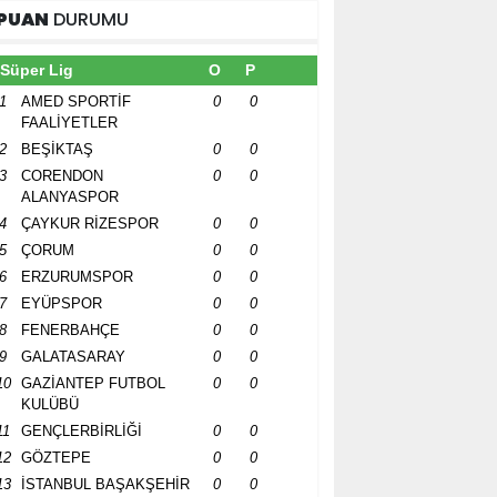
PUAN
DURUMU
Süper Lig
O
P
1
AMED SPORTİF
0
0
FAALİYETLER
2
BEŞİKTAŞ
0
0
3
CORENDON
0
0
ALANYASPOR
4
ÇAYKUR RİZESPOR
0
0
5
ÇORUM
0
0
6
ERZURUMSPOR
0
0
7
EYÜPSPOR
0
0
8
FENERBAHÇE
0
0
9
GALATASARAY
0
0
10
GAZİANTEP FUTBOL
0
0
KULÜBÜ
11
GENÇLERBİRLİĞİ
0
0
12
GÖZTEPE
0
0
13
İSTANBUL BAŞAKŞEHİR
0
0