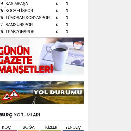
14
KASIMPAŞA
0
0
15
KOCAELİSPOR
0
0
16
TÜMOSAN KONYASPOR
0
0
17
SAMSUNSPOR
0
0
18
TRABZONSPOR
0
0
BURÇ
YORUMLARI
KOÇ
BOĞA
İKİZLER
YENGEÇ