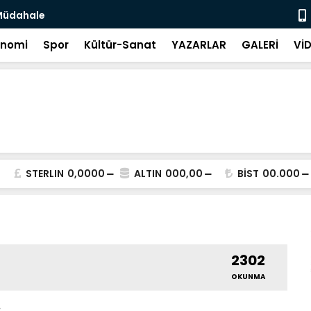
 Müdahale
Üreticilere
onomi
Spor
Kültür-Sanat
YAZARLAR
GALERİ
Vİ
STERLIN
0,0000
ALTIN
000,00
BİST
00.000
2302
OKUNMA
s