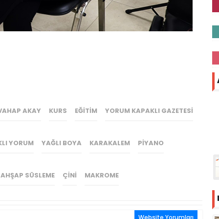
VAHAP AKAY
KURS
EĞITIM
YORUM KAPAKLI GAZETESI
KLI YORUM
YAĞLI BOYA
KARAKALEM
PIYANO
 AHŞAP SÜSLEME
ÇINI
MAKROME
Website Yorumları